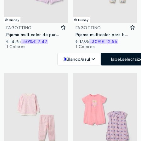
© Disney
© Disney
FAGOTTINO
FAGOTTINO
Pijama multicolor de puro algodón para bebé niña, ajuste regular con Stitch
Pijama multicolor para bebé niña en algodón puro ajuste regular con estampados
€ 14,95
-50%
€ 7,47
€ 17,95
-30%
€ 12,56
1 Colores
1 Colores
Blanco/azul
label.selectsiz