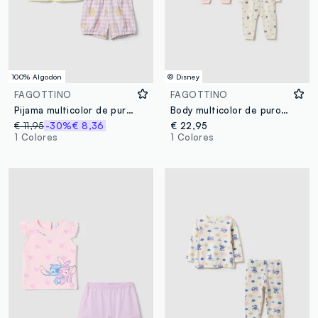
100% Algodón
© Disney
FAGOTTINO
FAGOTTINO
Pijama multicolor de pura lana para bebé con mangas con volantes
Body multicolor de puro algodón con mangas largas para bebés
€ 11,95
-30%
€ 8,36
€ 22,95
1 Colores
1 Colores