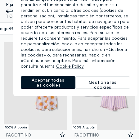
Pijama floral multicolor en algodón puro para bebé niña, ajuste regular
Pijama multicolor de ajuste regular en puro algodón con corazones para bebés
garantizar el funcionamiento del sitio y medir su
rendimiento. En cambio, otras cookies (cookies de
€ 14,95
-30%
€ 10,46
€ 14,95
-50%
€ 7,47
personalización), instaladas también por terceros, se
1 Colores
1 Colores
utilizan para conocer tus hábitos de navegación para
poder ofrecerte productos y servicios específicos de
eige/Rosa
label.selectsize
acuerdo con tus intereses reales. Para su uso se
requiere tu consentimiento. Para aceptar las cookies
de personalización, haz clic en «aceptar todas las
cookies», para seleccionarlas, haz clic en «Gestiona
las cookies» o, para rechazarlas, haz clic en
«Continuar sin aceptar». Para más información,
consulta nuestra
Cookie Policy
Aceptar todas
Gestiona las
las cookies
cookies
100% Algodón
100% Algodón
FAGOTTINO
FAGOTTINO