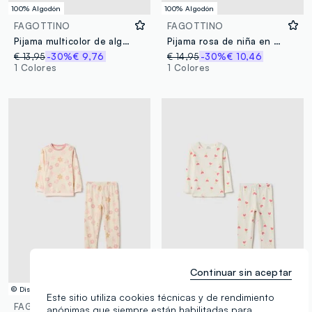
100% Algodón
100% Algodón
FAGOTTINO
FAGOTTINO
Pijama multicolor de algodón puro para bebé niña, ajuste regular, con unicornios
Pijama rosa de niña en algodón puro ajuste regular con diseño de cerezas
€ 13,95
-30%
€ 9,76
€ 14,95
-30%
€ 10,46
1 Colores
1 Colores
Continuar sin aceptar
© Disney
100% Algodón
Este sitio utiliza cookies técnicas y de rendimiento
FAGOTTINO
FAGOTTINO
anónimas que siempre están habilitadas para