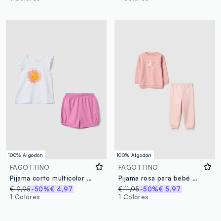
100% Algodón
100% Algodón
FAGOTTINO
FAGOTTINO
Pijama corto multicolor de algodón puro para bebé niña con estampado
Pijama rosa para bebé niña de algodón puro ajuste regular con estampado
€ 9,95
-50%
€ 4,97
€ 11,95
-50%
€ 5,97
1 Colores
1 Colores