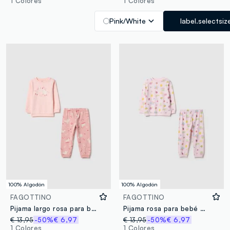
1 Colores
1 Colores
Pink/White
label.selectsiz
100% Algodón
100% Algodón
FAGOTTINO
FAGOTTINO
Pijama largo rosa para bebé en algodón puro con unicornios, ajuste regular
Pijama rosa para bebé niña en algodón puro ajuste regular con estampados
€ 13,95
-50%
€ 6,97
€ 13,95
-50%
€ 6,97
1 Colores
1 Colores