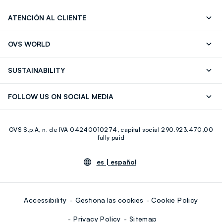
ATENCIÓN AL CLIENTE
Seguimiento de su Pedido
Contáctenos
OVS WORLD
FAQ
Store locator
OVS ❤️ friends
Franchising
SUSTAINABILITY
Press
Trabaja con nosotros
Discover our journey
Sustainable Cotton
FOLLOW US ON SOCIAL MEDIA
Eco Value
RE-UP
Facebook
Instagram
OVS S.p.A, n. de IVA 04240010274, capital social 290.923.470,00
Youtube
Linkedin
fully paid
es |
español
Accessibility
Gestiona las cookies
Cookie Policy
Privacy Policy
Sitemap