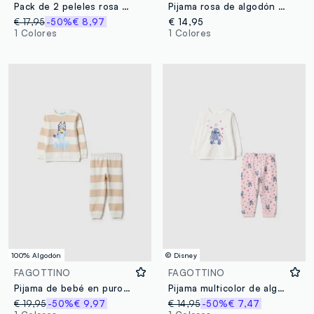
Pack de 2 peleles rosa para bebé en algodón puro
Pijama rosa de algodón orgánico con pantalón corto a rayas
€ 17,95
-50%
€ 8,97
€ 14,95
1 Colores
1 Colores
100% Algodón
© Disney
FAGOTTINO
FAGOTTINO
Pijama de bebé en puro algodón con rayas multicolores, ajuste regular
Pijama multicolor de algodón puro para recién nacida con estampado de Stitch
€ 19,95
-50%
€ 9,97
€ 14,95
-50%
€ 7,47