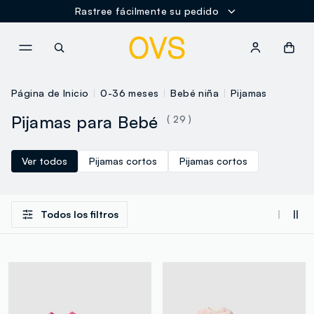
Rastree fácilmente su pedido
NAVIGATION.ARIA.GOTOMAINCONTENT
NAVIGATION.ARIA.GOTOFOOT
Página de Inicio
0-36 meses
Bebé niña
Pijamas
Pijamas para Bebé
( 29 )
Ver todos
Pijamas cortos
Pijamas cortos
Todos los filtros