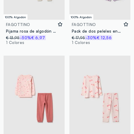
100% Algodón
100% Algodón
FAGOTTINO
FAGOTTINO
Pijama rosa de algodón puro con ajuste regular para niñas
Pack de dos peleles en algodón puro multicolor para bebé con estampados
€ 13,95
-50%
€ 6,97
€ 17,95
-30%
€ 12,56
1 Colores
1 Colores