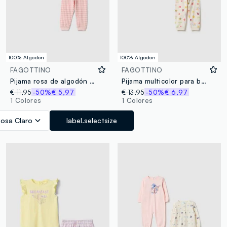
100% Algodón
100% Algodón
FAGOTTINO
FAGOTTINO
Pijama rosa de algodón puro para bebé niña con estampado de osito, corte regular
Pijama multicolor para bebé en algodón puro con ajuste regular y estampados
€ 11,95
-50%
€ 5,97
€ 13,95
-50%
€ 6,97
1 Colores
1 Colores
osa Claro
label.selectsize