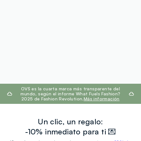
footer.ariatitle
OVS es la cuarta marca más transparente del
mundo, según el informe What Fuels Fashion?
2025 de Fashion Revolution.
Más información
Un clic, un regalo:
-10% inmediato para ti 💌