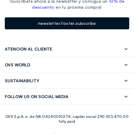
¡Suscríbete ahora a la newsletter y consigue un
10% de
descuento
en tu próxima compra!
newsletter.footer.subscribe
ATENCIÓN AL CLIENTE
Seguimiento de su Pedido
Contáctenos
OVS WORLD
FAQ
Store locator
OVS ❤️ friends
Franchising
SUSTAINABILITY
Press
Trabaja con nosotros
Discover our journey
Sustainable Cotton
FOLLOW US ON SOCIAL MEDIA
Eco Value
RE-UP
Facebook
Instagram
OVS S.p.A, n. de IVA 04240010274, capital social 290.923.470,00
Youtube
Linkedin
fully paid