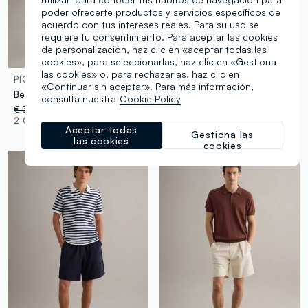
poder ofrecerte productos y servicios específicos de
acuerdo con tus intereses reales. Para su uso se
requiere tu consentimiento. Para aceptar las cookies
de personalización, haz clic en «aceptar todas las
cookies», para seleccionarlas, haz clic en «Gestiona
las cookies» o, para rechazarlas, haz clic en
PIOMBO
PIOMBO
«Continuar sin aceptar». Para más información,
Bermuda chino azul de algodón elástico, corte regular
Bermuda azul de mezcla de algodón
consulta nuestra
Cookie Policy
€ 34,95
-70%
€ 10,48
€ 22,95
-70%
€ 6,88
2 Colores
4 Colores
Aceptar todas
Gestiona las
las cookies
cookies