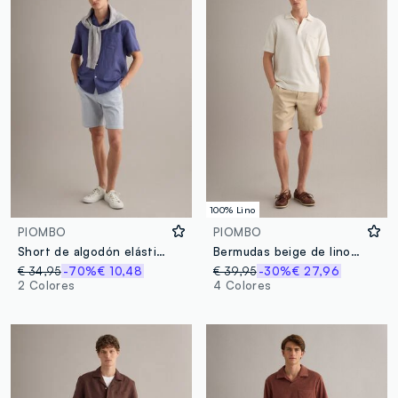
100% Lino
PIOMBO
PIOMBO
Short de algodón elástico a rayas multicolor, corte regular
Bermudas beige de lino puro con cintura elástica
€ 34,95
-70%
€ 10,48
€ 39,95
-30%
€ 27,96
2 Colores
4 Colores