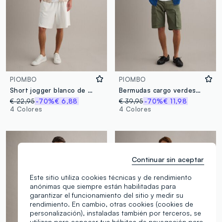
PIOMBO
PIOMBO
Short jogger blanco de mezcla de algodón con cordón, corte relaxed
Bermudas cargo verdes de algodón elástico, corte regular
€ 22,95
-70%
€ 6,88
€ 39,95
-70%
€ 11,98
4 Colores
4 Colores
Continuar sin aceptar
Este sitio utiliza cookies técnicas y de rendimiento
anónimas que siempre están habilitadas para
garantizar el funcionamiento del sitio y medir su
rendimiento. En cambio, otras cookies (cookies de
personalización), instaladas también por terceros, se
utilizan para conocer tus hábitos de navegación para