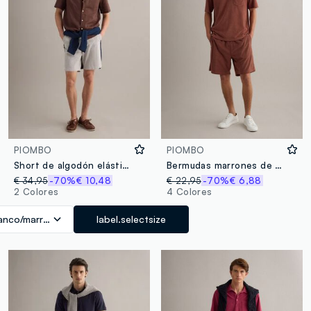
PIOMBO
PIOMBO
Short de algodón elástico a rayas multicolor, corte regular
Bermudas marrones de mezcla de algodón con cintura elástica
€ 34,95
-70%
€ 10,48
€ 22,95
-70%
€ 6,88
2 Colores
4 Colores
anco/marrón
label.selectsize