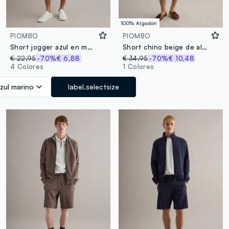
100% Algodón
PIOMBO
PIOMBO
Short jogger azul en mezcla de algodón con cordón, relaxed fit
Short chino beige de algodón puro, corte regular
€ 22,95
-70%
€ 6,88
€ 34,95
-70%
€ 10,48
4 Colores
1 Colores
zul marino
label.selectsize