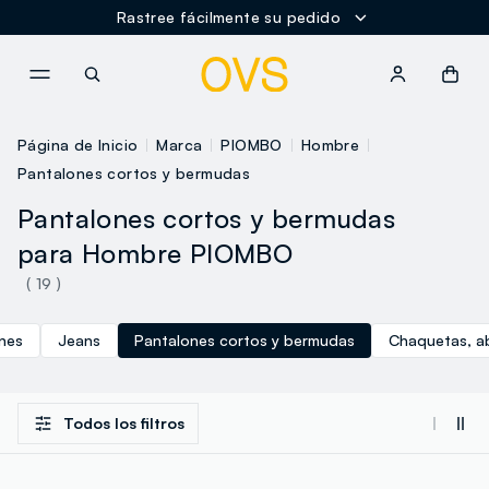
Rastree fácilmente su pedido
NAVIGATION.ARIA.GOTOMAINCONTENT
NAVIGATION.ARIA.GOTOFOOT
Página de Inicio
Marca
PIOMBO
Hombre
Pantalones cortos y bermudas
Pantalones cortos y bermudas
para Hombre PIOMBO
( 19 )
nes
Jeans
Pantalones cortos y bermudas
Chaquetas, ab
Todos los filtros