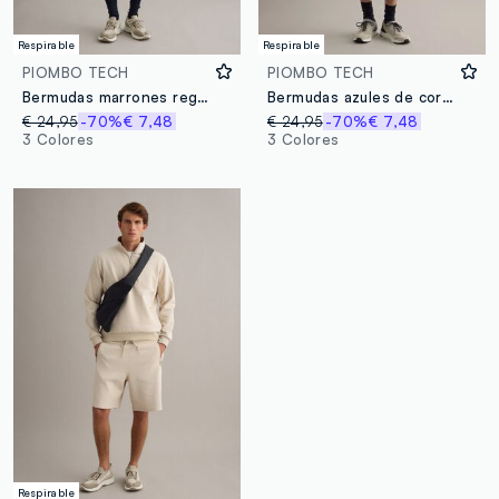
Respirable
Respirable
PIOMBO TECH
PIOMBO TECH
Bermudas marrones regular fit de mezcla de algodón elástico
Bermudas azules de corte regular en mezcla de algodón elástico
€ 24,95
-70%
€ 7,48
€ 24,95
-70%
€ 7,48
3 Colores
3 Colores
Respirable