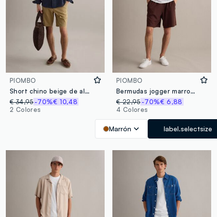
PIOMBO
PIOMBO
Short chino beige de algodón elástico, corte regular
Bermudas jogger marrones de mezcla de algodón con cordón, corte relaxed
€ 34,95
-70%
€ 10,48
€ 22,95
-70%
€ 6,88
2 Colores
4 Colores
Marrón
label.selectsize