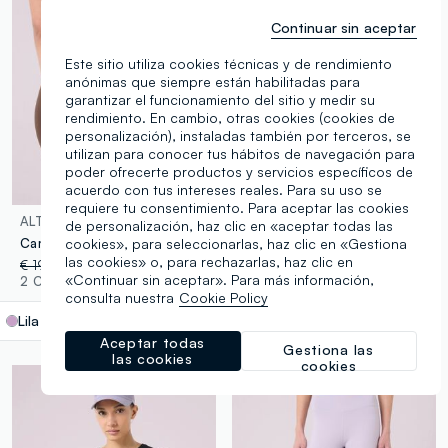
Continuar sin aceptar
Este sitio utiliza cookies técnicas y de rendimiento
anónimas que siempre están habilitadas para
garantizar el funcionamiento del sitio y medir su
rendimiento. En cambio, otras cookies (cookies de
personalización), instaladas también por terceros, se
utilizan para conocer tus hábitos de navegación para
poder ofrecerte productos y servicios específicos de
acuerdo con tus intereses reales. Para su uso se
Respirable
requiere tu consentimiento. Para aceptar las cookies
ALTAVIA STUDIO
ALTAVIA STUDIO
de personalización, haz clic en «aceptar todas las
Camiseta sin mangas de tejido suave ALTAVIA STUDIO
Zapatillas técnicas Flow-LT ALTAVIA STUDIO
cookies», para seleccionarlas, haz clic en «Gestiona
las cookies» o, para rechazarlas, haz clic en
€ 19,95
-50%
€ 9,97
€ 54,95
«Continuar sin aceptar». Para más información,
2 Colores
2 Colores
consulta nuestra
Cookie Policy
Lila
label.selectsize
Aceptar todas
Gestiona las
las cookies
cookies