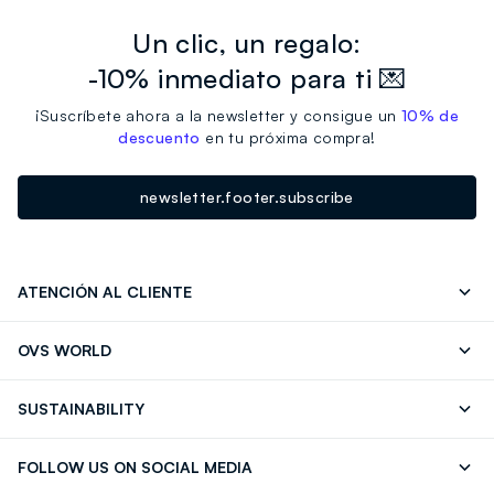
Un clic, un regalo:
-10% inmediato para ti 💌
¡Suscríbete ahora a la newsletter y consigue un
10% de
descuento
en tu próxima compra!
newsletter.footer.subscribe
ATENCIÓN AL CLIENTE
Seguimiento de su Pedido
Contáctenos
OVS WORLD
FAQ
Store locator
OVS ❤️ friends
Franchising
SUSTAINABILITY
Press
Trabaja con nosotros
Discover our journey
Sustainable Cotton
FOLLOW US ON SOCIAL MEDIA
Eco Value
RE-UP