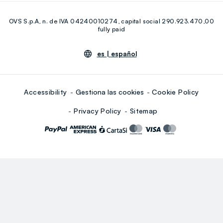
Facebook
Instagram
OVS S.p.A, n. de IVA 04240010274, capital social 290.923.470,00
Youtube
Linkedin
fully paid
es |
español
Accessibility
Gestiona las cookies
Cookie Policy
Privacy Policy
Sitemap