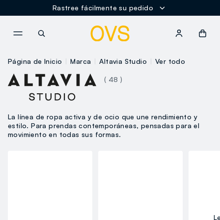
Rastree fácilmente su pedido
NAVIGATION.ARIA.GOTOMAINCONTENT
NAVIGATION.ARIA.GOTOFOOT
Página de Inicio
Marca
Altavia Studio
Ver todo
( 48 )
La línea de ropa activa y de ocio que une rendimiento y
estilo. Para prendas contemporáneas, pensadas para el
movimiento en todas sus formas.
L