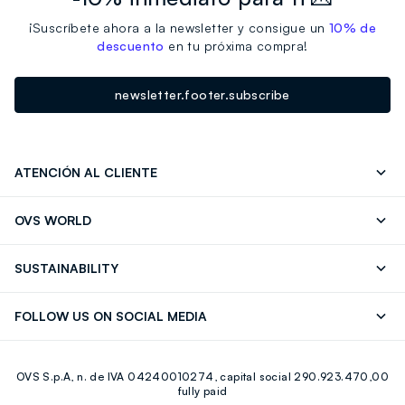
¡Suscríbete ahora a la newsletter y consigue un
10% de
descuento
en tu próxima compra!
newsletter.footer.subscribe
ATENCIÓN AL CLIENTE
Seguimiento de su Pedido
Contáctenos
OVS WORLD
FAQ
Store locator
OVS ❤️ friends
Franchising
SUSTAINABILITY
Press
Trabaja con nosotros
Discover our journey
Sustainable Cotton
FOLLOW US ON SOCIAL MEDIA
Eco Value
RE-UP
Facebook
Instagram
OVS S.p.A, n. de IVA 04240010274, capital social 290.923.470,00
Youtube
Linkedin
fully paid