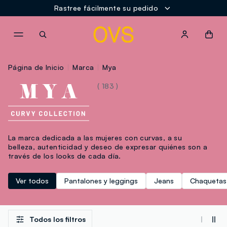
Rastree fácilmente su pedido
NAVIGATION.ARIA.GOTOMAINCONTENT
NAVIGATION.ARIA.GOTOFOOT
Página de Inicio
Marca
Mya
( 183 )
La marca dedicada a las mujeres con curvas, a su
belleza, autenticidad y deseo de expresar quiénes son a
través de los looks de cada día.
Ver todos
Pantalones y leggings
Jeans
Chaquetas 
Todos los filtros