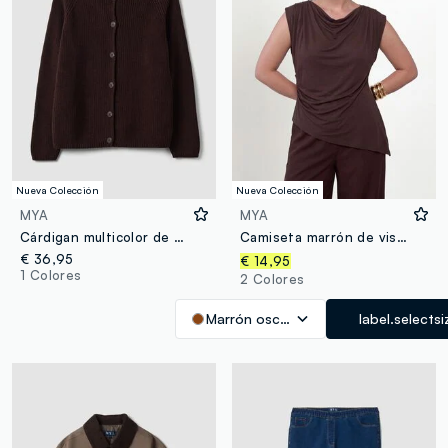
Nueva Colección
Nueva Colección
MYA
MYA
Cárdigan multicolor de algodón puro con cuello redondo, corte regular
Camiseta marrón de viscosa elástica con escote drapeado
€ 36,95
€ 14,95
1 Colores
2 Colores
Marrón oscuro
label.selectsi