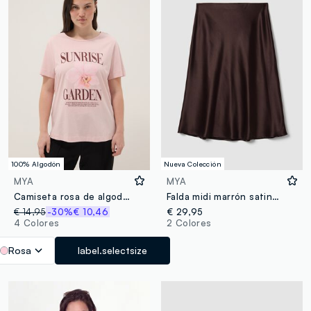
100% Algodón
Nueva Colección
MYA
MYA
Camiseta rosa de algodón puro con estampado, corte regular
Falda midi marrón satinada en tejido elástico
€ 14,95
-30%
€ 10,46
€ 29,95
4 Colores
2 Colores
Rosa
label.selectsize