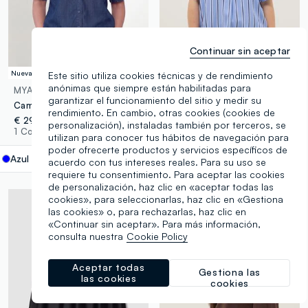
Continuar sin aceptar
Nueva Colección
Este sitio utiliza cookies técnicas y de rendimiento
anónimas que siempre están habilitadas para
MYA
MYA
garantizar el funcionamiento del sitio y medir su
Camisa azul de lyocell puro de manga corta, corte regular
Camisa de pura viscosa a rayas multicolor, ajuste regular con botones
rendimiento. En cambio, otras cookies (cookies de
€ 29,95
€ 19,95
-30%
€ 13,96
personalización), instaladas también por terceros, se
1 Colores
3 Colores
utilizan para conocer tus hábitos de navegación para
poder ofrecerte productos y servicios específicos de
Azul
label.selectsize
acuerdo con tus intereses reales. Para su uso se
requiere tu consentimiento. Para aceptar las cookies
de personalización, haz clic en «aceptar todas las
cookies», para seleccionarlas, haz clic en «Gestiona
las cookies» o, para rechazarlas, haz clic en
«Continuar sin aceptar». Para más información,
consulta nuestra
Cookie Policy
Aceptar todas
Gestiona las
las cookies
cookies