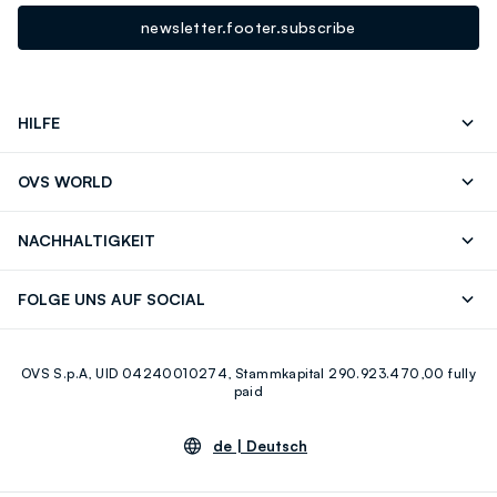
newsletter.footer.subscribe
HILFE
Folgen Sie Ihrer
Senden Sie Uns
OVS WORLD
Bestellung/Rücksendung
Eine E-Mail
Drucken
Karrieren
Häufig Gestellte Fragen
Store locator
NACHHALTIGKEIT
Careers
OVS Card
Entdecke unsere Reise
Nachhaltige Baumwolle
FOLGE UNS AUF SOCIAL
Eco Value
Zirkularität
Facebook
Instagram
OVS S.p.A, UID 04240010274, Stammkapital 290.923.470,00 fully
Youtube
Linkedin
paid
de |
Deutsch