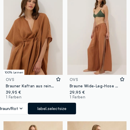
100% Leinen
OVS
OVS
Brauner Kaftan aus reinem Leinen
Braune Wide-Leg-Hose aus Leinen- und Viskosemix
39,95 €
29,95 €
1 Farben
1 Farben
Braun/Rot
label.selectsize