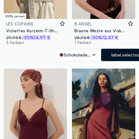
100% Leinen
LES COPAINS
B.ANGEL
Violettes Kurzarm-T-Shirt aus reinem Leinen, Regular Fit
Braune Weste aus Viskose-Leinen-Mix, Regular Fit
29,95 €
-50%
14,97 €
24,95 €
-50%
12,47 €
5 Farben
1 Farben
Schokoladenbraun
label.selectsi