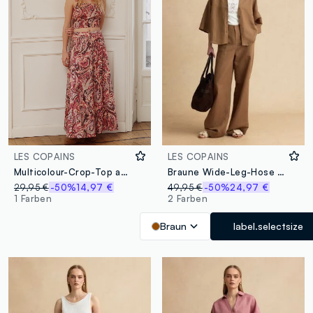
LES COPAINS
LES COPAINS
Multicolour-Crop-Top aus Baumwoll- und Leinenmix
Braune Wide-Leg-Hose aus Leinen-Viskose-Mix mit strukturiertem Bund
29,95 €
-50%
14,97 €
49,95 €
-50%
24,97 €
1 Farben
2 Farben
Braun
label.selectsize