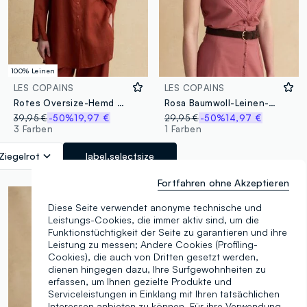
100% Leinen
LES COPAINS
LES COPAINS
Rotes Oversize-Hemd aus reinem Leinen
Rosa Baumwoll-Leinen-Mix-Top mit regulärer Passform und Spitzendetails
39,95 €
-50%
19,97 €
29,95 €
-50%
14,97 €
3 Farben
1 Farben
Ziegelrot
label.selectsize
Fortfahren ohne Akzeptieren
Diese Seite verwendet anonyme technische und
Leistungs-Cookies, die immer aktiv sind, um die
Funktionstüchtigkeit der Seite zu garantieren und ihre
Leistung zu messen; Andere Cookies (Profiling-
Cookies), die auch von Dritten gesetzt werden,
dienen hingegen dazu, Ihre Surfgewohnheiten zu
erfassen, um Ihnen gezielte Produkte und
Serviceleistungen in Einklang mit Ihren tatsächlichen
Interessen anbieten zu können. Für ihre Verwendung