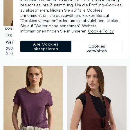
braucht es Ihre Zustimmung. Um die Profiling-Cookies
zu akzeptieren, klicken Sie auf "alle Cookies
annehmen", um sie auszuwählen, klicken Sie auf
"Cookies verwalten" oder, um sie abzulehnen, klicken
Sie auf "Weiter ohne annehmen". Weitere
100% Leinen
100% Leinen
Informationen finden Sie in unseren
Cookie Policy
LES COPAINS
LES COPAINS
Weißes Kurzarm-T-Shirt aus reinem Leinen, Regular Fit
Grünes Kurzarm-T-Shirt aus reinem Leinen, Regular Fit
Alle Cookies
Cookies
29,95 €
-50%
14,97 €
29,95 €
-50%
14,97 €
akzeptieren
verwalten
5 Farben
5 Farben