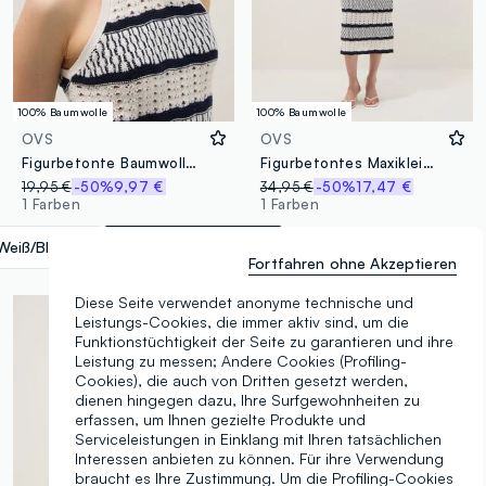
100% Baumwolle
100% Baumwolle
OVS
OVS
Figurbetonte Baumwollweste mit multicolor Streifen und Netztextur
Figurbetontes Maxikleid aus reiner Baumwolle mit Ajourmuster und mehrfarbigen Streifen
19,95 €
-50%
9,97 €
34,95 €
-50%
17,47 €
1 Farben
1 Farben
Weiß/Blau
label.selectsize
Fortfahren ohne Akzeptieren
Diese Seite verwendet anonyme technische und
Leistungs-Cookies, die immer aktiv sind, um die
Funktionstüchtigkeit der Seite zu garantieren und ihre
Leistung zu messen; Andere Cookies (Profiling-
Cookies), die auch von Dritten gesetzt werden,
dienen hingegen dazu, Ihre Surfgewohnheiten zu
erfassen, um Ihnen gezielte Produkte und
Serviceleistungen in Einklang mit Ihren tatsächlichen
Interessen anbieten zu können. Für ihre Verwendung
braucht es Ihre Zustimmung. Um die Profiling-Cookies