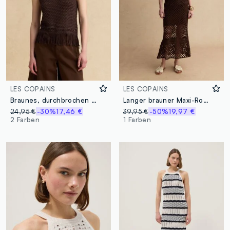
LES COPAINS
LES COPAINS
Braunes, durchbrochen gestricktes Top aus Viskosemix mit Fransen
Langer brauner Maxi-Rock aus Baumwollmix, Regular Fit mit Strickdesign
24,95 €
-30%
17,46 €
39,95 €
-50%
19,97 €
2 Farben
1 Farben