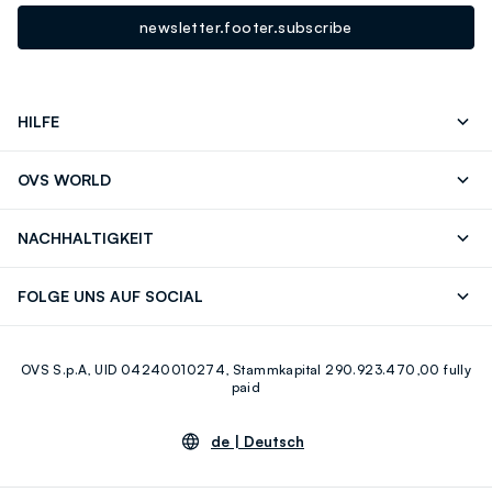
newsletter.footer.subscribe
HILFE
Folgen Sie Ihrer
Senden Sie Uns
OVS WORLD
Bestellung/Rücksendung
Eine E-Mail
Drucken
Karrieren
Häufig Gestellte Fragen
Store locator
NACHHALTIGKEIT
Careers
OVS Card
Entdecke unsere Reise
Nachhaltige Baumwolle
FOLGE UNS AUF SOCIAL
Eco Value
Zirkularität
Facebook
Instagram
OVS S.p.A, UID 04240010274, Stammkapital 290.923.470,00 fully
Youtube
Linkedin
paid
de |
Deutsch