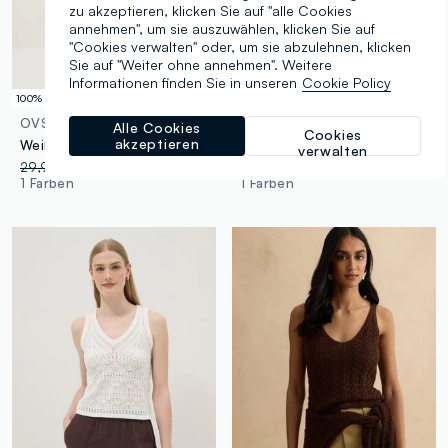
zu akzeptieren, klicken Sie auf "alle Cookies
annehmen", um sie auszuwählen, klicken Sie auf
"Cookies verwalten" oder, um sie abzulehnen, klicken
Sie auf "Weiter ohne annehmen". Weitere
Informationen finden Sie in unseren
Cookie Policy
100% Baumwolle
100% Baumwolle
OVS
OVS
Alle Cookies
Cookies
akzeptieren
Weißes Slim-Fit-Kleid aus reiner Baumwolle mit Lochmuster und tiefem V-Ausschnitt
Multicolour-Top aus reiner Baumwolle im Regular Fit mit Strickstruktur
verwalten
29,95 €
-50%
14,97 €
17,95 €
-50%
8,97 €
1 Farben
1 Farben