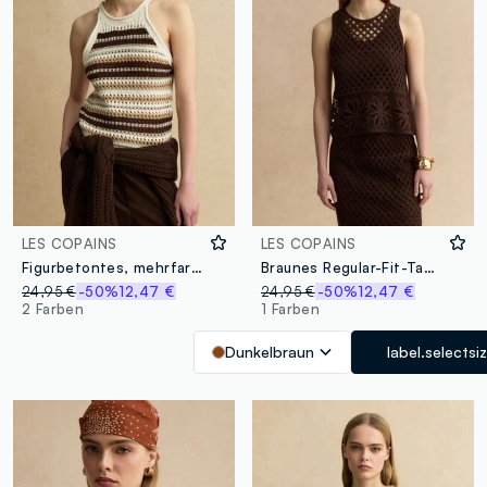
LES COPAINS
LES COPAINS
Figurbetontes, mehrfarbig gestreiftes Stricktop aus Baumwollmix
Braunes Regular-Fit-Tanktop aus Baumwollmix mit Mesh-Design
24,95 €
-50%
12,47 €
24,95 €
-50%
12,47 €
2 Farben
1 Farben
Dunkelbraun
label.selectsi