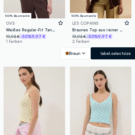
100% Baumwolle
100% Baumwolle
OVS
LES COPAINS
Weißes Regular-Fit Tanktop aus reiner Baumwolle mit Lochstrickmuster
Braunes Top aus reiner Baumwolle mit durchbrochener Struktur
19,95 €
-50%
9,97 €
19,95 €
-50%
9,97 €
1 Farben
2 Farben
Braun
label.selectsize