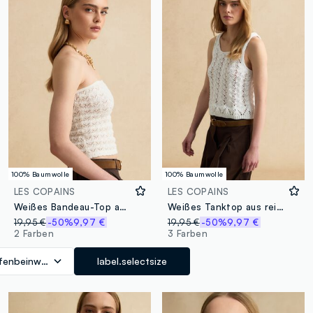
100% Baumwolle
100% Baumwolle
LES COPAINS
LES COPAINS
Weißes Bandeau-Top aus reiner Baumwolle mit Lochstrick
Weißes Tanktop aus reiner Baumwolle in Häkeloptik
19,95 €
-50%
9,97 €
19,95 €
-50%
9,97 €
2 Farben
3 Farben
lfenbeinweiß
label.selectsize