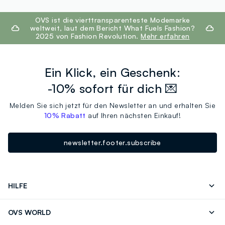
footer.ariatitle
OVS ist die vierttransparenteste Modemarke
weltweit, laut dem Bericht What Fuels Fashion?
2025 von Fashion Revolution.
Mehr erfahren
Ein Klick, ein Geschenk:
-10% sofort für dich 💌
Melden Sie sich jetzt für den Newsletter an und erhalten Sie
10% Rabatt
auf Ihren nächsten Einkauf!
newsletter.footer.subscribe
HILFE
Folgen Sie Ihrer
Senden Sie Uns
OVS WORLD
Bestellung/Rücksendung
Eine E-Mail