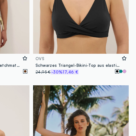
OVS
Braunes Bikini-Unterteil aus Stretchmaterial mit kontrastierenden Bindebändern
Schwarzes Triangel-Bikini-Top aus elastischem Shaping-Material
24,95 €
-30%
17,46 €