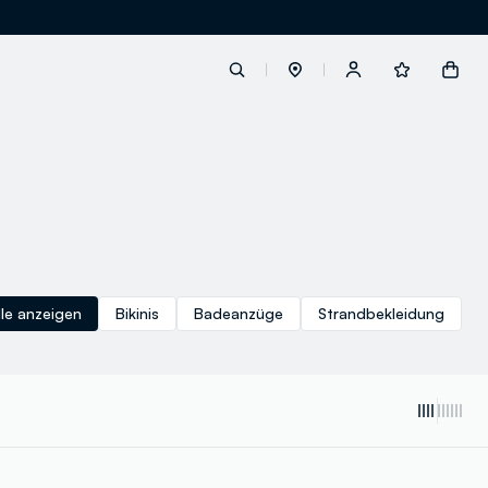
label.account.login
button.loginandregister
button.order.tracking
lle anzeigen
Bikinis
Badeanzüge
Strandbekleidung