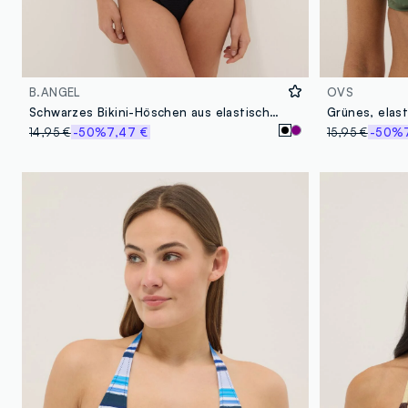
B.ANGEL
OVS
Schwarzes Bikini-Höschen aus elastischem Material
Grünes, elast
14,95 €
-50%
7,47 €
15,95 €
-50%