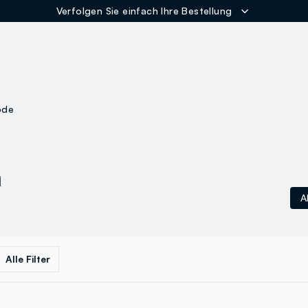
ER
ode
n
A
Alle Filter