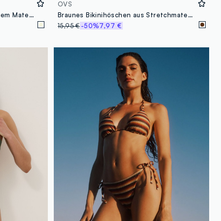
OVS
Bunter Badeanzug aus elastischem Material mit Leopardenmuster
Braunes Bikinihöschen aus Stretchmaterial mit Ringdetail
15,95 €
-50%
7,97 €