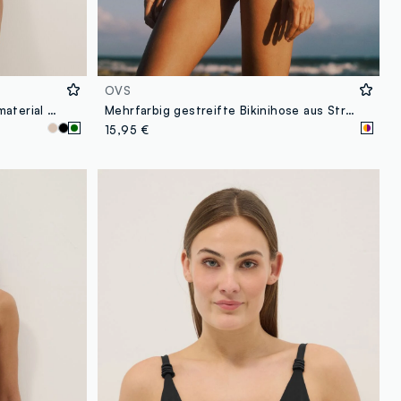
OVS
Grüne Swim-Briefs aus Stretchmaterial mit seitlicher Raffung
Mehrfarbig gestreifte Bikinihose aus Stretchmaterial
15,95 €