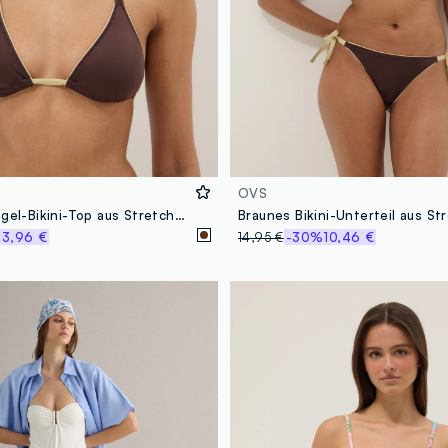
OVS
Braunes Triangel-Bikini-Top aus Stretchmaterial
13,96 €
14,95 €
-30%
10,46 €