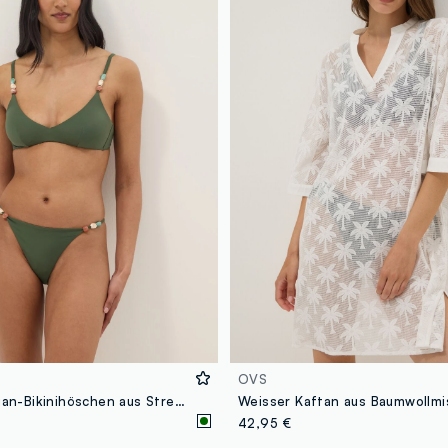
OVS
Grünes Brazilian-Bikinihöschen aus Stretchmaterial mit Ziersteinen
Weisser Kaftan aus Baumwollm
42,95 €