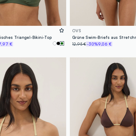
OVS
isches Triangel-Bikini-Top
7,97 €
12,95 €
-30%
9,06 €