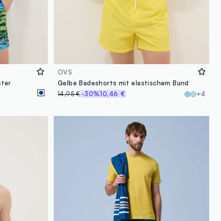
OVS
ster
Gelbe Badeshorts mit elastischem Bund
14,95 €
-30%
10,46 €
+4