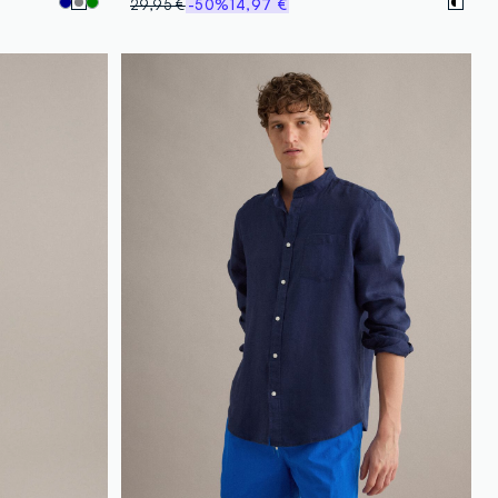
29,95 €
-50%
14,97 €