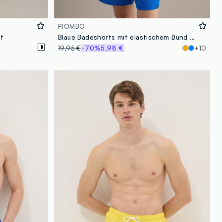
PIOMBO
nt
Blaue Badeshorts mit elastischem Bund und Kordelzug
19,95 €
-70%
5,98 €
+10