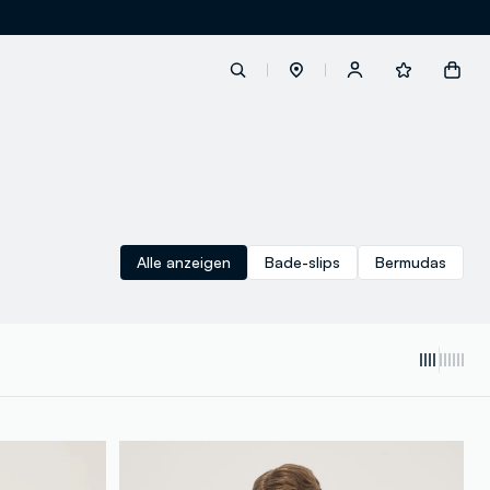
label.account.login
button.loginandregister
Alle anzeigen
Bade-slips
Bermudas
button.order.tracking