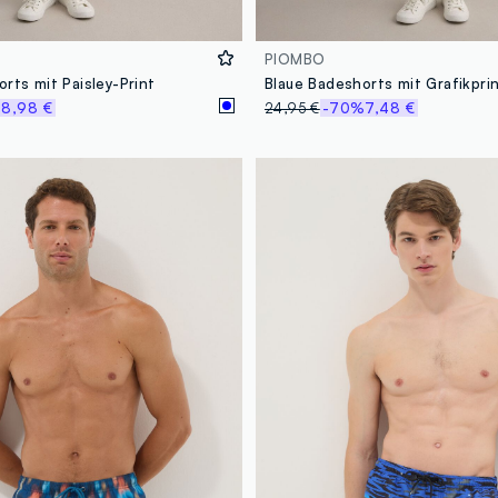
PIOMBO
rts mit Paisley-Print
Blaue Badeshorts mit Grafikpri
%
8,98 €
24,95 €
-70%
7,48 €