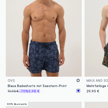
OVS
MAUI AND S
Blaue Badeshorts mit Seestern-Print
19,95 €
-70%
5,98 €
29,95 €
100% Baumwolle