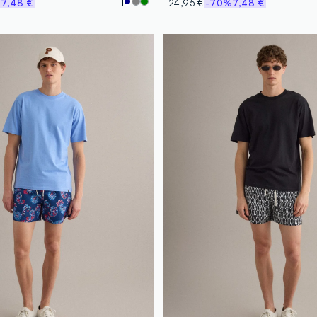
%
7,48 €
24,95 €
-70%
7,48 €