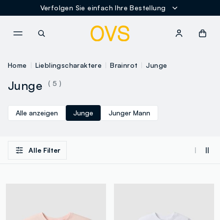
Verfolgen Sie einfach Ihre Bestellung
NAVIGATION.ARIA.GOTOMAINCONTENT
NAVIGATION.ARIA.GOTOFOOT
Home
Lieblingscharaktere
Brainrot
Junge
Junge
( 5 )
Alle anzeigen
Junge
Junger Mann
Alle Filter