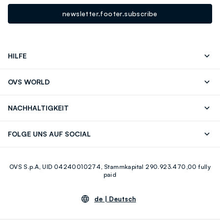
newsletter.footer.subscribe
HILFE
Folgen Sie Ihrer
Senden Sie Uns
OVS WORLD
Bestellung/Rücksendung
Eine E-Mail
Drucken
Karrieren
Häufig Gestellte Fragen
Store locator
NACHHALTIGKEIT
Careers
OVS Card
Entdecke unsere Reise
Nachhaltige Baumwolle
FOLGE UNS AUF SOCIAL
Eco Value
Zirkularität
Facebook
Instagram
OVS S.p.A, UID 04240010274, Stammkapital 290.923.470,00 fully
Youtube
Linkedin
paid
de |
Deutsch