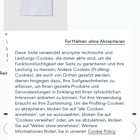
100% Baumwolle
Fortfahren ohne Akzeptieren
WARNER BROS
Weiße Kinder-T-Shirt aus reinem Baumwolle mit Print im Regular Fit
Diese Seite verwendet anonyme technische und
17,95 €
Leistungs-Cookies, die immer aktiv sind, um die
1 Farben
Funktionstüchtigkeit der Seite zu garantieren und ihre
Leistung zu messen; Andere Cookies (Profiling-
Reinweiß
label.selectsize
Cookies), die auch von Dritten gesetzt werden,
dienen hingegen dazu, Ihre Surfgewohnheiten zu
erfassen, um Ihnen gezielte Produkte und
Serviceleistungen in Einklang mit Ihren tatsächlichen
Interessen anbieten zu können. Für ihre Verwendung
braucht es Ihre Zustimmung. Um die Profiling-Cookies
Es werden 5 von 5 Artikeln angezeigt
zu akzeptieren, klicken Sie auf "alle Cookies
annehmen", um sie auszuwählen, klicken Sie auf
"Cookies verwalten" oder, um sie abzulehnen, klicken
Sie auf "Weiter ohne annehmen". Weitere
Endloses Scrollen 🙄? Nein danke. Filter!
Informationen finden Sie in unseren
Cookie Policy