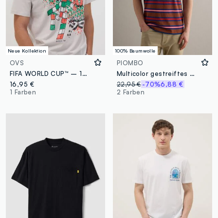
Neue Kollektion
100% Baumwolle
OVS
PIOMBO
FIFA WORLD CUP™ – 1990
Multicolor gestreiftes T-Shirt aus reiner Baumwolle mit lockerem Schnitt
16,95 €
22,95 €
-70%
6,88 €
1 Farben
2 Farben