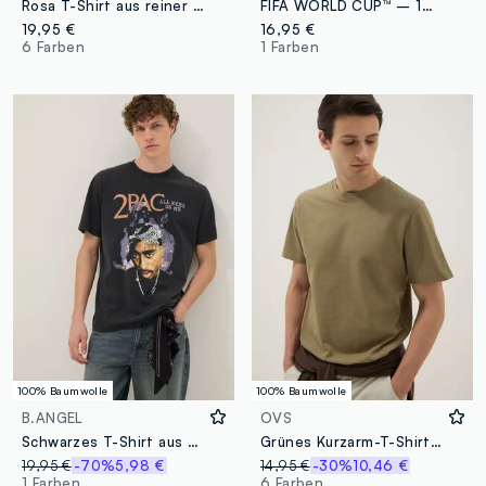
Rosa T-Shirt aus reiner Baumwolle im Relaxed Fit
FIFA WORLD CUP™ – 1970
19,95 €
16,95 €
6 Farben
1 Farben
100% Baumwolle
100% Baumwolle
B.ANGEL
OVS
Schwarzes T-Shirt aus reiner Baumwolle mit 2Pac-Print, Relaxed Fit
Grünes Kurzarm-T-Shirt aus reiner Baumwolle
19,95 €
-70%
5,98 €
14,95 €
-30%
10,46 €
1 Farben
6 Farben