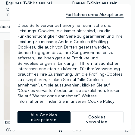
Braunes T-Shirt aus reinem Baumwolle mit Rundhalsausschnitt und entspanntem Schnitt
Blaues T-Shirt aus reiner Baumwolle mit Print, Regular Fit
14,95 €
-50%
7,47 €
16,95 €
Fortfahren ohne Akzeptieren
7 Farben
1 Farben
Diese Seite verwendet anonyme technische und
abakbraun
label.selectsize
Leistungs-Cookies, die immer aktiv sind, um die
Funktionstüchtigkeit der Seite zu garantieren und ihre
Leistung zu messen; Andere Cookies (Profiling-
Cookies), die auch von Dritten gesetzt werden,
dienen hingegen dazu, Ihre Surfgewohnheiten zu
erfassen, um Ihnen gezielte Produkte und
Serviceleistungen in Einklang mit Ihren tatsächlichen
Interessen anbieten zu können. Für ihre Verwendung
braucht es Ihre Zustimmung. Um die Profiling-Cookies
zu akzeptieren, klicken Sie auf "alle Cookies
annehmen", um sie auszuwählen, klicken Sie auf
"Cookies verwalten" oder, um sie abzulehnen, klicken
Sie auf "Weiter ohne annehmen". Weitere
Informationen finden Sie in unseren
Cookie Policy
Alle Cookies
Cookies
akzeptieren
verwalten
100% Baumwolle
Neue Kollektion
OVS
OVS