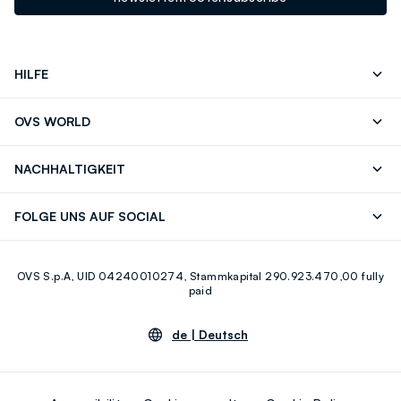
HILFE
Folgen Sie Ihrer
Senden Sie Uns
OVS WORLD
Bestellung/Rücksendung
Eine E-Mail
Drucken
Karrieren
Häufig Gestellte Fragen
Store locator
NACHHALTIGKEIT
Careers
OVS Card
Entdecke unsere Reise
Nachhaltige Baumwolle
FOLGE UNS AUF SOCIAL
Eco Value
Zirkularität
Facebook
Instagram
OVS S.p.A, UID 04240010274, Stammkapital 290.923.470,00 fully
Youtube
Linkedin
paid
de |
Deutsch