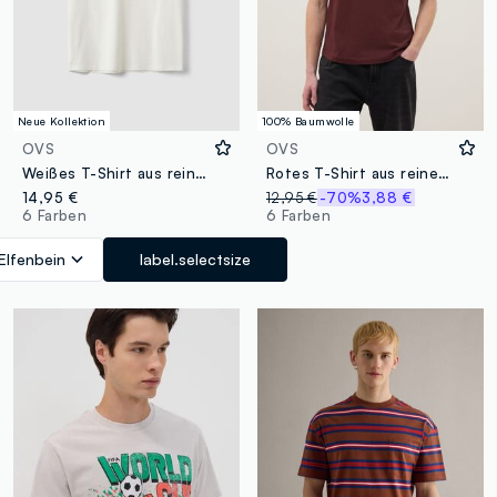
Neue Kollektion
100% Baumwolle
OVS
OVS
Weißes T-Shirt aus reiner Baumwolle mit Rundhalsausschnitt, Relaxed Fit
Rotes T-Shirt aus reiner Baumwolle im Regular Fit
14,95 €
12,95 €
-70%
3,88 €
6 Farben
6 Farben
Elfenbein
label.selectsize