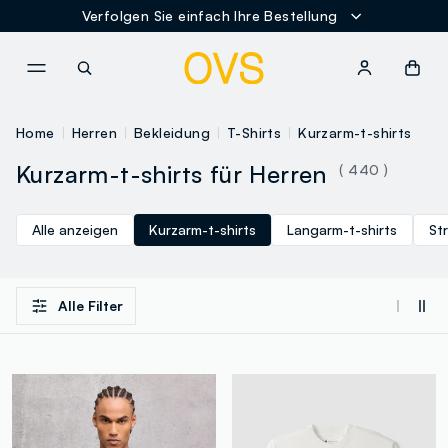
Verfolgen Sie einfach Ihre Bestellung
NAVIGATION.ARIA.GOTOMAINCONTENT
NAVIGATION.ARIA.GOTOFOOT
Home
Herren
Bekleidung
T-Shirts
Kurzarm-t-shirts
Kurzarm-t-shirts für Herren
( 440 )
Alle anzeigen
Kurzarm-t-shirts
Langarm-t-shirts
Str
Alle Filter