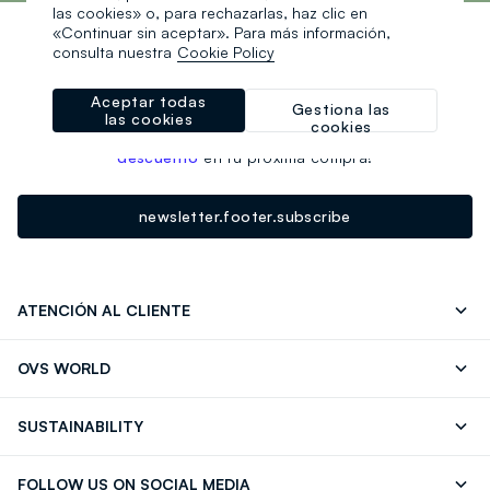
las cookies» o, para rechazarlas, haz clic en
«Continuar sin aceptar». Para más información,
consulta nuestra
Cookie Policy
Un clic, un regalo:
-10% inmediato para ti 💌
Aceptar todas
Gestiona las
las cookies
cookies
¡Suscríbete ahora a la newsletter y consigue un
10% de
descuento
en tu próxima compra!
newsletter.footer.subscribe
ATENCIÓN AL CLIENTE
Seguimiento de su Pedido
Contáctenos
OVS WORLD
FAQ
Store locator
OVS ❤️ friends
Franchising
SUSTAINABILITY
Press
Trabaja con nosotros
Discover our journey
Sustainable Cotton
FOLLOW US ON SOCIAL MEDIA