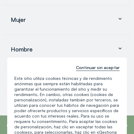
Mujer
Hombre
Mujer
0-36 meses
search.noproducts.suggestedcategory.allproducts
Ropa
Ropa interior y pijamas
Hombre
Accesorios
search.noproducts.suggestedcategory.allproducts
Continuar sin aceptar
Ropa
Ropa interior y pijamas
0-36 meses
Este sitio utiliza cookies técnicas y de rendimiento
Accesorios
anónimas que siempre están habilitadas para
search.noproducts.suggestedcategory.allproducts
garantizar el funcionamiento del sitio y medir su
rendimiento. En cambio, otras cookies (cookies de
personalización), instaladas también por terceros, se
Recién nacido
utilizan para conocer tus hábitos de navegación para
Recién nacida
poder ofrecerte productos y servicios específicos de
Bebé niño
search.noproducts.suggestedcategory.allproducts
acuerdo con tus intereses reales. Para su uso se
footer.ariatitle
OVS es la cuarta marca más transparente del
requiere tu consentimiento. Para aceptar las cookies
mundo, según el informe What Fuels Fashion?
de personalización, haz clic en «aceptar todas las
2025 de Fashion Revolution.
Más información
cookies», para seleccionarlas, haz clic en «Gestiona