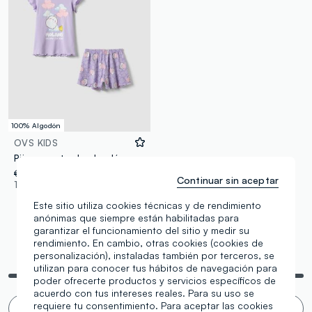
100% Algodón
OVS KIDS
Pijama corto de algodón puro en color lila para niña regular fit con Molang
€ 19,95
-50%
€ 9,97
Continuar sin aceptar
1 Colores
Este sitio utiliza cookies técnicas y de rendimiento
anónimas que siempre están habilitadas para
garantizar el funcionamiento del sitio y medir su
rendimiento. En cambio, otras cookies (cookies de
personalización), instaladas también por terceros, se
Estás viendo 3 de 3 productos
utilizan para conocer tus hábitos de navegación para
poder ofrecerte productos y servicios específicos de
acuerdo con tus intereses reales. Para su uso se
requiere tu consentimiento. Para aceptar las cookies
¿Desplazamiento infinito 🙄 ? No, gracias. ¡Filtro!