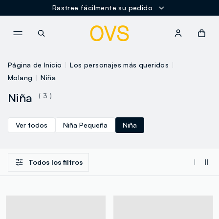
Rastree fácilmente su pedido
NAVIGATION.ARIA.GOTOMAINCONTENT
NAVIGATION.ARIA.GOTOFOOT
Página de Inicio
Los personajes más queridos
Molang
Niña
Niña
( 3 )
Ver todos
Niña Pequeña
Niña
Todos los filtros