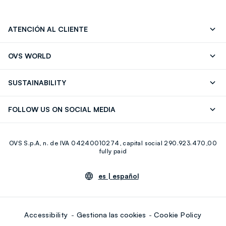
ATENCIÓN AL CLIENTE
Seguimiento de su Pedido
Contáctenos
OVS WORLD
FAQ
Store locator
OVS ❤️ friends
Franchising
SUSTAINABILITY
Press
Trabaja con nosotros
Discover our journey
Sustainable Cotton
FOLLOW US ON SOCIAL MEDIA
Eco Value
RE-UP
Facebook
Instagram
OVS S.p.A, n. de IVA 04240010274, capital social 290.923.470,00
Youtube
Linkedin
fully paid
es |
español
Accessibility
Gestiona las cookies
Cookie Policy