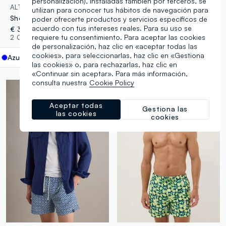
personalización), instaladas también por terceros, se
ALTAVIA SAILING
PIOMBO
utilizan para conocer tus hábitos de navegación para
Shorts ALTAVIA SAILING azules de tejido elástico
Bañador tipo bóxer azul con estampado gráfico
poder ofrecerte productos y servicios específicos de
acuerdo con tus intereses reales. Para su uso se
€ 34,95
€ 24,95
-70%
€ 7,48
requiere tu consentimiento. Para aceptar las cookies
2 Colores
1 Colores
de personalización, haz clic en «aceptar todas las
cookies», para seleccionarlas, haz clic en «Gestiona
Azul
label.selectsize
las cookies» o, para rechazarlas, haz clic en
«Continuar sin aceptar». Para más información,
consulta nuestra
Cookie Policy
Aceptar todas
Gestiona las
las cookies
cookies