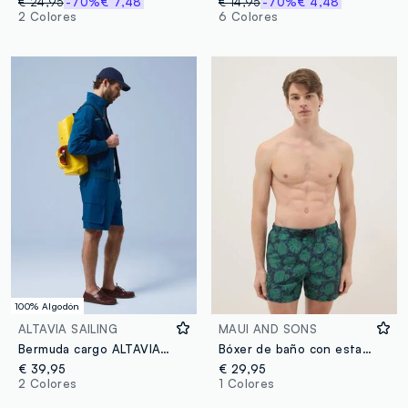
€ 24,95
-70%
€ 7,48
€ 14,95
-70%
€ 4,48
2 Colores
6 Colores
100% Algodón
ALTAVIA SAILING
MAUI AND SONS
Bermuda cargo ALTAVIA SAILING azul de algodón puro
Bóxer de baño con estampado tropical multicolor
€ 39,95
€ 29,95
2 Colores
1 Colores