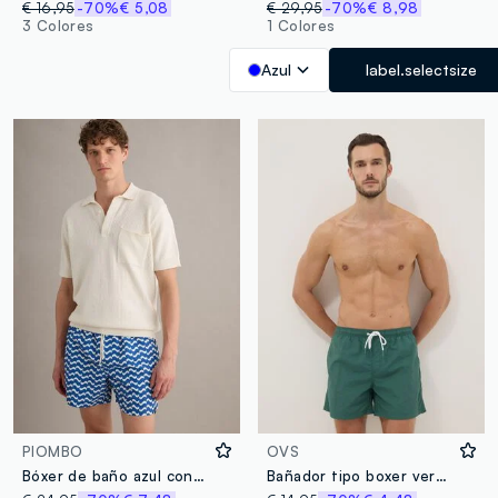
€ 16,95
-70%
€ 5,08
€ 29,95
-70%
€ 8,98
3 Colores
1 Colores
Azul
label.selectsize
PIOMBO
OVS
Bóxer de baño azul con estampado de ondas
Bañador tipo boxer verde con cintura elástica