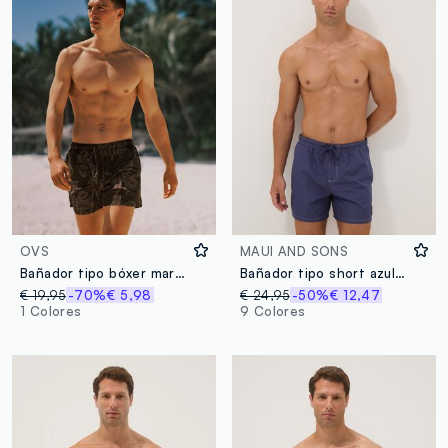
OVS
MAUI AND SONS
Bañador tipo bóxer marrón con estampado all over
Bañador tipo short azul con cordón en la cintura
€ 19,95
-70%
€ 5,98
€ 24,95
-50%
€ 12,47
1 Colores
9 Colores