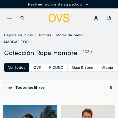
Rastree fácilmente su pedido
NAVIGATION.ARIA.GOTOMAINCONTENT
NAVIGATION.ARIA.GOTOFOOT
Página de Inicio
Hombre
Moda de baño
MARCAS TOP
Colección Ropa Hombre
( 103 )
Ver todos
OVS
PIOMBO
Maui & Sons
Utopja
Todos los filtros