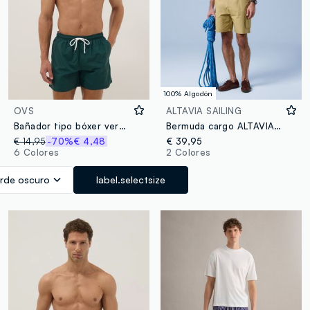
100% Algodón
OVS
ALTAVIA SAILING
Bañador tipo bóxer verde con cintura elástica
Bermuda cargo ALTAVIA SAILING beige de algodón puro
€ 14,95
-70%
€ 4,48
€ 39,95
6 Colores
2 Colores
rde oscuro
label.selectsize