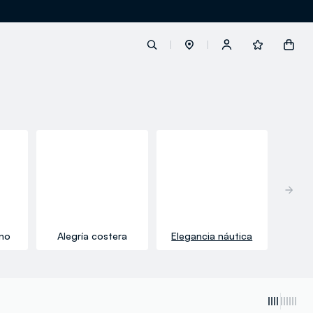
label.account.login
button.loginandregister
button.order.tracking
ano
Alegría costera
Elegancia náutica
loyalty.euro.points
loyalty.guest.message