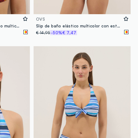
OVS
Top de bikini balconette elástico multicolor con estampado floral
Slip de baño elástico multicolor con estampado floral
€ 14,95
-50%
€ 7,47