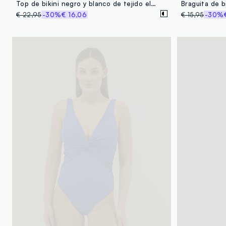
Top de bikini negro y blanco de tejido elástico con escote en V
€ 22,95
-30%
€ 16,06
€ 15,95
-30%