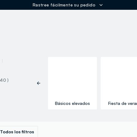
Rastree fácilmente su pedido
ER
 40 )
Armonía terrenal
Básicos elevados
Fiesta de ver
Todos los filtros