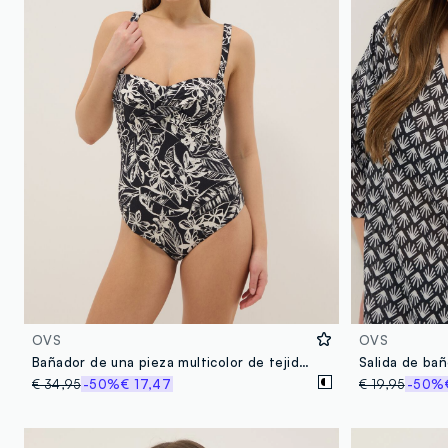
OVS
OVS
Bañador de una pieza multicolor de tejido elástico con estampado floral
€ 34,95
-50%
€ 17,47
€ 19,95
-50%