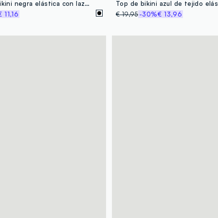
Braguita de bikini negra elástica con lazo blanco
Top de bikini azul de tejido elá
€ 11,16
€ 19,95
-30%
€ 13,96