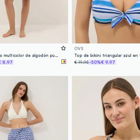
OVS
Salida de baño multicolor de algodón puro con estampado floral
€ 8,97
€ 19,95
-50%
€ 9,97