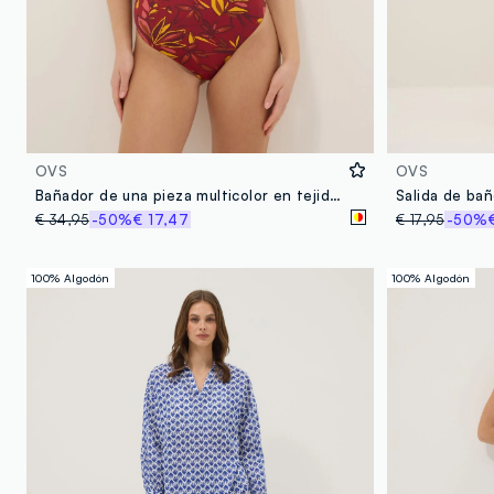
OVS
OVS
Bañador de una pieza multicolor en tejido elástico con estampado floral
€ 34,95
-50%
€ 17,47
€ 17,95
-50%
100% Algodón
100% Algodón