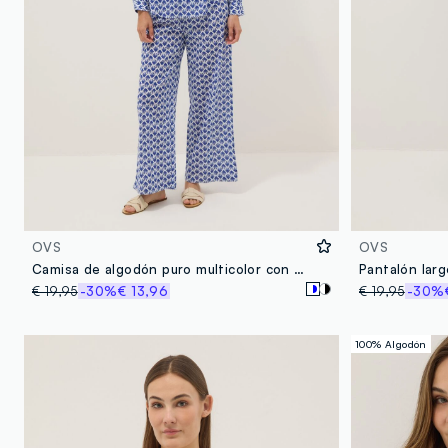
OVS
OVS
Camisa de algodón puro multicolor con estampado y cuello de pico
€ 19,95
-30%
€ 13,96
€ 19,95
-30%
100% Algodón