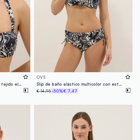
OVS
Top de bikini bandeau negro de tejido elástico con estampado floral
Slip de baño elástico multicolor con estampado floral
€ 14,95
-50%
€ 7,47