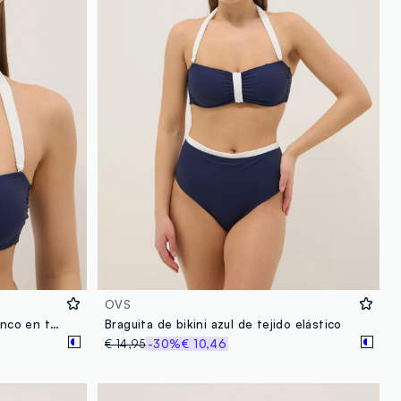
OVS
Top de bikini bandeau azul y blanco en tejido elástico
Braguita de bikini azul de tejido elástico
€ 14,95
-30%
€ 10,46