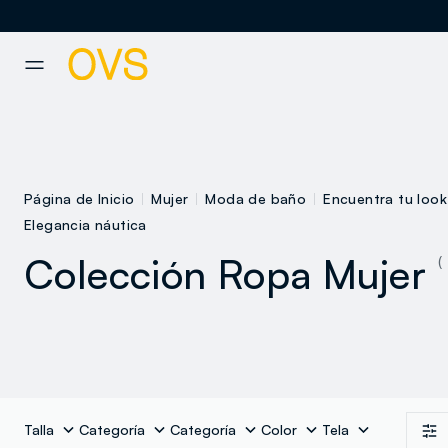
NAVIGATION.ARIA.GOTOMAINCONTENT
NAVIGATION.ARIA.GOTOFOOT
Página de Inicio
Mujer
Moda de baño
Encuentra tu look
Elegancia náutica
Colección Ropa Mujer
(
todos
Rodeo Texas
Paraíso costero
Talla
Categoría
Categoría
Color
Tela