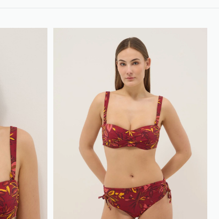
loyalty.guest.discoverpagelink