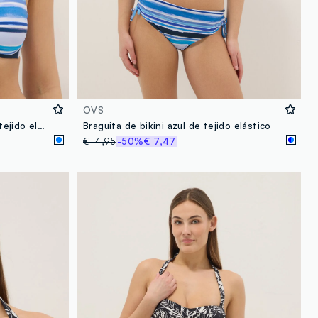
OVS
Top de bikini triangular azul en tejido elástico
Braguita de bikini azul de tejido elástico
€ 14,95
-50%
€ 7,47