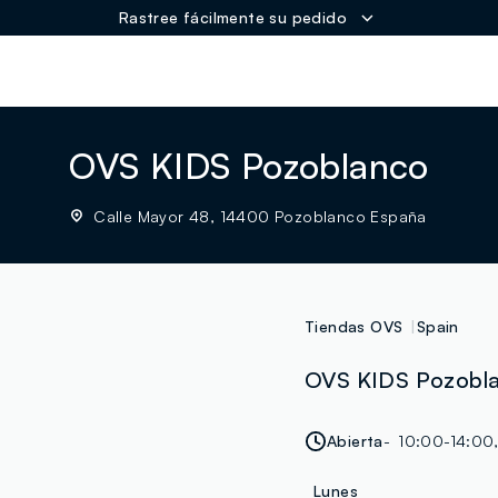
Rastree fácilmente su pedido
ER
OVS KIDS Pozoblanco
Calle Mayor 48, 14400 Pozoblanco España
Tiendas OVS
Spain
OVS KIDS Pozobla
Abierta
10:00-14:00
Lunes