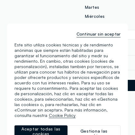
Martes
Miércoles
Jueves
Continuar sin aceptar
Viernes
Sábado
Este sitio utiliza cookies técnicas y de rendimiento
anónimas que siempre están habilitadas para
garantizar el funcionamiento del sitio y medir su
rendimiento. En cambio, otras cookies (cookies de
+34 957811387
personalización), instaladas también por terceros, se
utilizan para conocer tus hábitos de navegación para
poder ofrecerte productos y servicios específicos de
acuerdo con tus intereses reales. Para su uso se
requiere tu consentimiento. Para aceptar las cookies
de personalización, haz clic en «aceptar todas las
cookies», para seleccionarlas, haz clic en «Gestiona
las cookies» o, para rechazarlas, haz clic en
«Continuar sin aceptar». Para más información,
consulta nuestra
Cookie Policy
EN ESTA TIENDA
Aceptar todas las
Gestiona las
cookies