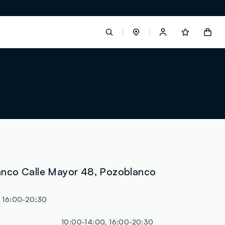
label.account.login
button.loginandregister
button.order.tracking
nco Calle Mayor 48, Pozoblanco
loyalty.euro.points
, 16:00-20:30
loyalty.guest.message
10:00-14:00, 16:00-20:30