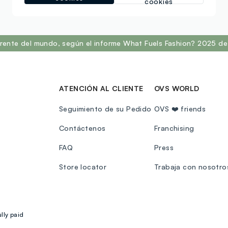
cookies
Ovs Friends
rente del mundo, según el informe What Fuels Fashion? 2025 de 
ATENCIÓN AL CLIENTE
OVS WORLD
Seguimiento de su Pedido
OVS ❤️ friends
Contáctenos
Franchising
FAQ
Press
Store locator
Trabaja con nosotro
lly paid