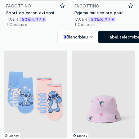
FAGOTTINO
FAGOTTINO
Short en coton extensible blanc pour fille coupe regular
Pyjama multicolore pour bébé fille en coton pur regular fit avec imprimés
11,95 €
-50%
5,97 €
17,95 €
-50%
8,97 €
1 Couleurs
1 Couleurs
Blanc/bleu
label.selectsiz
© Disney
© Disney