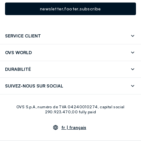
newsletter.footer.subscribe
SERVICE CLIENT
Suivre votre Commande
Contactez-Nous
OVS WORLD
FAQ
Store locator
Presse
Carrières
DURABILITÉ
Careers
OVS Card
Découvrez notre parcours
Coton durable
SUIVEZ-NOUS SUR SOCIAL
Eco Value
Circularité
Facebook
Instagram
OVS S.p.A, numéro de TVA 04240010274, capital social
Youtube
Linkedin
290.923.470,00 fully paid
fr |
français