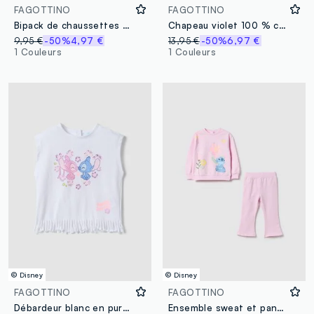
FAGOTTINO
FAGOTTINO
Bipack de chaussettes multicolores pour bébé en mélange de coton avec imprimé
Chapeau violet 100 % coton pour petite fille avec Stitch
9,95 €
-50%
4,97 €
13,95 €
-50%
6,97 €
1 Couleurs
1 Couleurs
© Disney
© Disney
FAGOTTINO
FAGOTTINO
Débardeur blanc en pur coton avec franges
Ensemble sweat et pantalon rose pour fille en coton élastique coupe régulière