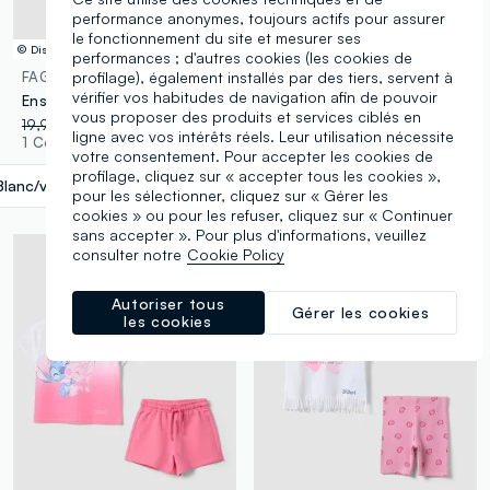
performance anonymes, toujours actifs pour assurer
le fonctionnement du site et mesurer ses
© Disney
© Disney
performances ; d'autres cookies (les cookies de
profilage), également installés par des tiers, servent à
FAGOTTINO
FAGOTTINO
vérifier vos habitudes de navigation afin de pouvoir
Ensemble multicolore en coton stretch pour bébé fille avec imprimé Stitch
Pyjama multicolore en pur coton pour bébé fille, coupe régulière avec Stitch
vous proposer des produits et services ciblés en
19,95 €
-50%
9,97 €
14,95 €
-30%
10,46 €
ligne avec vos intérêts réels. Leur utilisation nécessite
1 Couleurs
1 Couleurs
votre consentement. Pour accepter les cookies de
profilage, cliquez sur « accepter tous les cookies »,
Blanc/vert
label.selectsize
pour les sélectionner, cliquez sur « Gérer les
cookies » ou pour les refuser, cliquez sur « Continuer
sans accepter ». Pour plus d'informations, veuillez
consulter notre
Cookie Policy
Autoriser tous
Gérer les cookies
les cookies