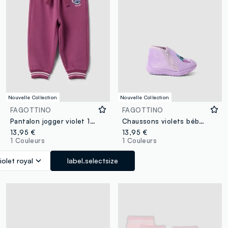
Nouvelle Collection
Nouvelle Collection
FAGOTTINO
FAGOTTINO
Pantalon jogger violet 100 % coton avec broderie Lilo & Stitch pour bébé fille
Chaussons violets bébé fille avec imprimé Stitch
13,95 €
13,95 €
1 Couleurs
1 Couleurs
iolet royal
label.selectsize