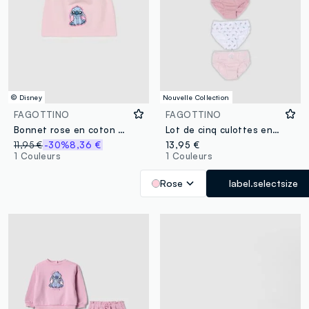
© Disney
Nouvelle Collection
FAGOTTINO
FAGOTTINO
Bonnet rose en coton extensible pour fille avec décoration Stitch
Lot de cinq culottes en pur coton bio avec imprimés Lilo & Stitch pour fille
11,95 €
-30%
8,36 €
13,95 €
1 Couleurs
1 Couleurs
Rose
label.selectsize