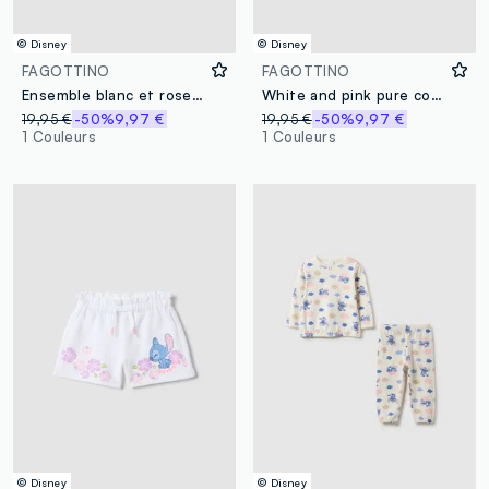
© Disney
© Disney
FAGOTTINO
FAGOTTINO
Ensemble blanc et rose en coton stretch avec t-shirt et short
White and pink pure cotton set with T-shirt and leggings
19,95 €
-50%
9,97 €
19,95 €
-50%
9,97 €
1 Couleurs
1 Couleurs
© Disney
© Disney