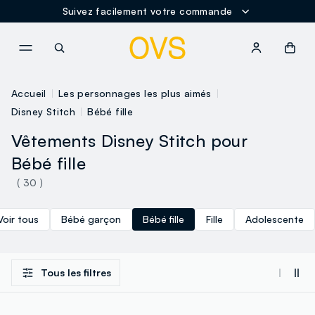
Suivez facilement votre commande
NAVIGATION.ARIA.GOTOMAINCONTENT
NAVIGATION.ARIA.GOTOFOOT
Accueil
Les personnages les plus aimés
Disney Stitch
Bébé fille
Vêtements Disney Stitch pour
Bébé fille
( 30 )
Voir tous
Bébé garçon
Bébé fille
Fille
Adolescente
Tous les filtres