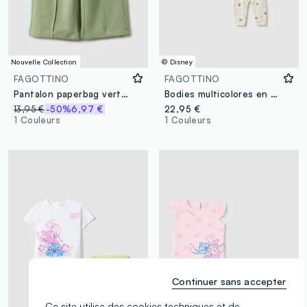
Nouvelle Collection
© Disney
FAGOTTINO
FAGOTTINO
Pantalon paperbag vert pour fille en coton extensible coupe regular
Bodies multicolores en pur coton à manches longues pour nourrissons
13,95 €
-50%
6,97 €
22,95 €
1 Couleurs
1 Couleurs
Continuer sans accepter
Ce site utilise des cookies techniques et de