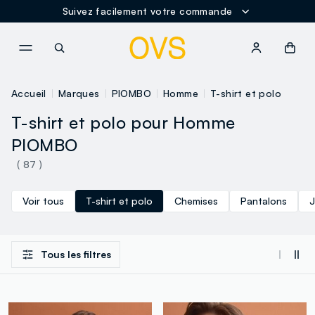
Suivez facilement votre commande
NAVIGATION.ARIA.GOTOMAINCONTENT
NAVIGATION.ARIA.GOTOFOOT
Accueil
Marques
PIOMBO
Homme
T-shirt et polo
T-shirt et polo pour Homme
PIOMBO
( 87 )
Voir tous
T-shirt et polo
Chemises
Pantalons
J
Tous les filtres