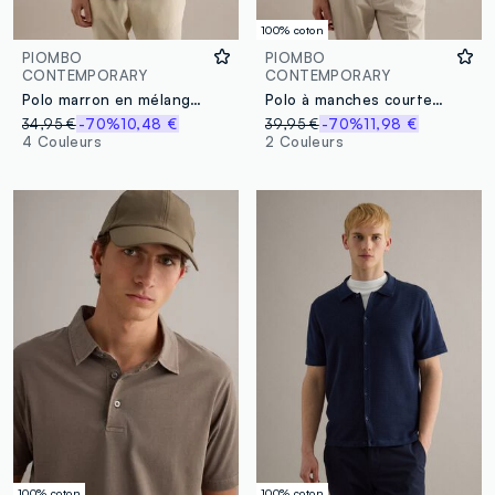
100% coton
PIOMBO
PIOMBO
CONTEMPORARY
CONTEMPORARY
Polo marron en mélange de lin et coton coupe régulière
Polo à manches courtes en pur coton noir coupe régulière avec zip
34,95 €
-70%
10,48 €
39,95 €
-70%
11,98 €
4 Couleurs
2 Couleurs
100% coton
100% coton