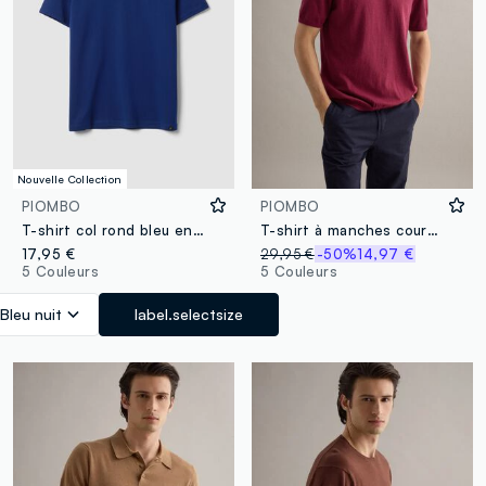
Nouvelle Collection
PIOMBO
PIOMBO
T-shirt col rond bleu en pur coton Supima, coupe regular
T-shirt à manches courtes en mélange de coton, lin et soie rouge coupe regular
17,95 €
29,95 €
-50%
14,97 €
5 Couleurs
5 Couleurs
Bleu nuit
label.selectsize