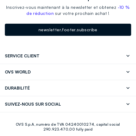
Inscrivez-vous maintenant à la newsletter et obtenez
-10 %
de réduction
sur votre prochain achat !
newsletter.footer.subscribe
SERVICE CLIENT
Suivre votre Commande
Contactez-Nous
OVS WORLD
FAQ
Store locator
Presse
Carrières
DURABILITÉ
Careers
OVS Card
Découvrez notre parcours
Coton durable
SUIVEZ-NOUS SUR SOCIAL
Eco Value
Circularité
Facebook
Instagram
OVS S.p.A, numéro de TVA 04240010274, capital social
Youtube
Linkedin
290.923.470,00 fully paid