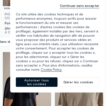
Continuer sans accepter
100% coton
100% coton
Ce site utilise des cookies techniques et de
PIOMBO
PIOMBO
CONTEMPORARY
CONTEMPORARY
performance anonymes, toujours actifs pour assurer
le fonctionnement du site et mesurer ses
Polo blanc en pur coton mercerisé, coupe regular
Polo gris coupe regular en pur coton mercerisé
performances ; d'autres cookies (les cookies de
29,95 €
-70%
8,98 €
29,95 €
profilage), également installés par des tiers, servent à
4 Couleurs
4 Couleurs
vérifier vos habitudes de navigation afin de pouvoir
vous proposer des produits et services ciblés en
lanc doux
label.selectsize
ligne avec vos intérêts réels. Leur utilisation nécessite
votre consentement. Pour accepter les cookies de
profilage, cliquez sur « accepter tous les cookies »,
pour les sélectionner, cliquez sur « Gérer les
cookies » ou pour les refuser, cliquez sur « Continuer
sans accepter ». Pour plus d'informations, veuillez
consulter notre
Cookie Policy
Autoriser tous
Gérer les cookies
les cookies