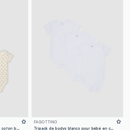
FAGOTTINO
Lot de 3 bodies multicolores en coton bio pour bébé fille et petite fille
Tripack de bodys blancs pour bébé en coton pur