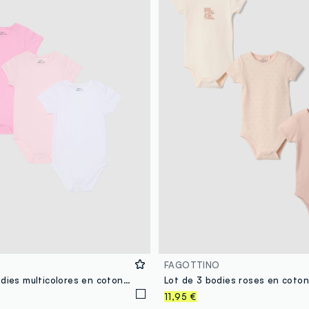
FAGOTTINO
Tripack de bodies multicolores en coton pur pour bébé fille
11,95 €