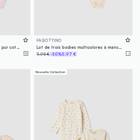
FAGOTTINO
Lot de 3 bodies multicolores en pur coton bio pour bébé fille
Lot de trois bodies multicolores à manches courtes pour bébé fille en coton pur
11,95 €
-50%
5,97 €
Nouvelle Collection