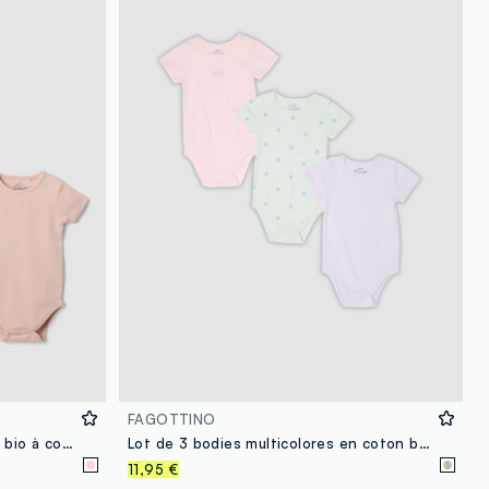
FAGOTTINO
Lot de 3 bodies roses en coton bio à col rond pour bébé fille
Lot de 3 bodies multicolores en coton bio pour bébé fille
11,95 €