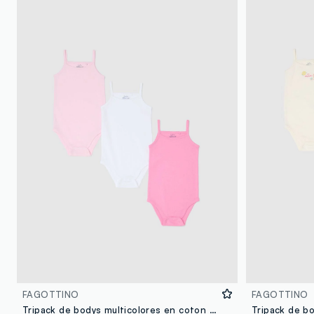
FAGOTTINO
FAGOTTINO
Tripack de bodys multicolores en coton pur pour bébé fille avec fines bretelles