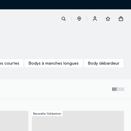
label.account.login
s courtes
Bodys à manches longues
Body débardeur
button.loginandregister
button.order.tracking
Nouvelle Collection