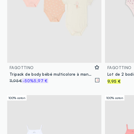
FAGOTTINO
FAGOTTINO
Tripack de body bébé multicolore à manches courtes en pur coton
11,95 €
-50%
5,97 €
9,95 €
100% coton
100% coton