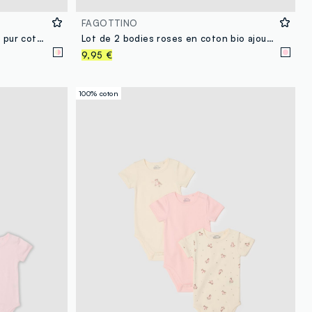
FAGOTTINO
Lot de 3 bodies multicolores en pur coton bio avec motif pour bébé fille
Lot de 2 bodies roses en coton bio ajouré pour bébé fille
9,95 €
100% coton