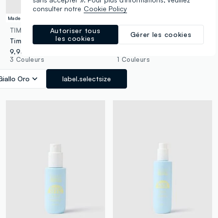
consulter notre
Cookie Policy
Made in Italy
TIME TO SHINE
FRANK BODY
Autoriser tous
Gérer les cookies
les cookies
Time to Shine Sunset Glow dry oil spray
Exfoliating body lotion
9,95 €
24,90 €
3 Couleurs
1 Couleurs
Giallo Oro
label.selectsize