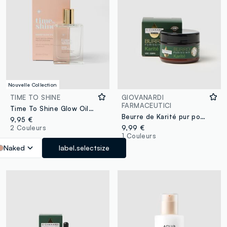
Nouvelle Collection
TIME TO SHINE
GIOVANARDI
FARMACEUTICI
Time To Shine Glow Oil Naked 50 ml
Beurre de Karité pur pour visage et corps
9,95 €
2 Couleurs
9,99 €
1 Couleurs
Naked
label.selectsize