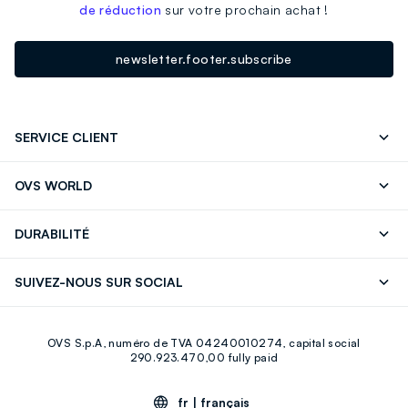
de réduction
sur votre prochain achat !
newsletter.footer.subscribe
SERVICE CLIENT
Suivre votre Commande
Contactez-Nous
OVS WORLD
FAQ
Store locator
Presse
Carrières
DURABILITÉ
Careers
OVS Card
Découvrez notre parcours
Coton durable
SUIVEZ-NOUS SUR SOCIAL
Eco Value
Circularité
Facebook
Instagram
OVS S.p.A, numéro de TVA 04240010274, capital social
Youtube
Linkedin
290.923.470,00 fully paid
fr |
français