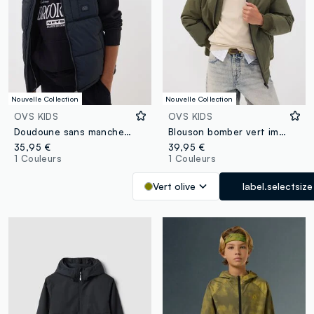
Nouvelle Collection
Nouvelle Collection
OVS KIDS
OVS KIDS
Doudoune sans manches noire déperlante avec zip et col montant pour garçon
Blouson bomber vert imperméable à capuche zippé pour garçon
35,95 €
39,95 €
1 Couleurs
1 Couleurs
Vert olive
label.selectsize