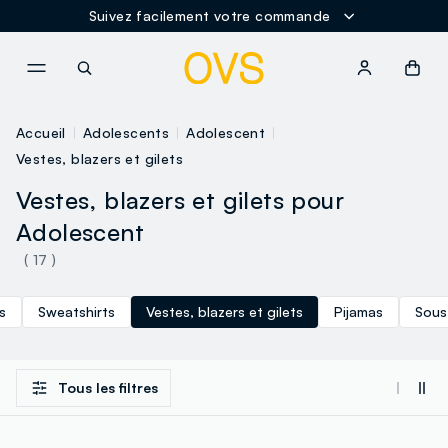
Suivez facilement votre commande
NAVIGATION.ARIA.GOTOMAINCONTENT
NAVIGATION.ARIA.GOTOFOOT
Accueil
Adolescents
Adolescent
Vestes, blazers et gilets
Vestes, blazers et gilets pour
Adolescent
( 17 )
s
Sweatshirts
Vestes, blazers et gilets
Pijamas
Sous
Tous les filtres