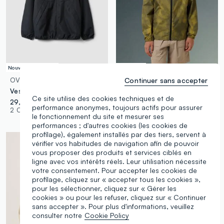
Nouvelle Collection
Hydrofuge
Continuer sans accepter
OVS KIDS
ALTAVIA
Veste de pluie noire oversize à capuche et zip pour garçon
Veste coupe-vent tie-dye ALTAVIA WITH DEBORAH COMPAGNONI
Ce site utilise des cookies techniques et de
29,95 €
35,95 €
-50%
17,97 €
performance anonymes, toujours actifs pour assurer
2 Couleurs
1 Couleurs
le fonctionnement du site et mesurer ses
performances ; d'autres cookies (les cookies de
profilage), également installés par des tiers, servent à
vérifier vos habitudes de navigation afin de pouvoir
vous proposer des produits et services ciblés en
ligne avec vos intérêts réels. Leur utilisation nécessite
votre consentement. Pour accepter les cookies de
profilage, cliquez sur « accepter tous les cookies »,
pour les sélectionner, cliquez sur « Gérer les
cookies » ou pour les refuser, cliquez sur « Continuer
sans accepter ». Pour plus d'informations, veuillez
consulter notre
Cookie Policy