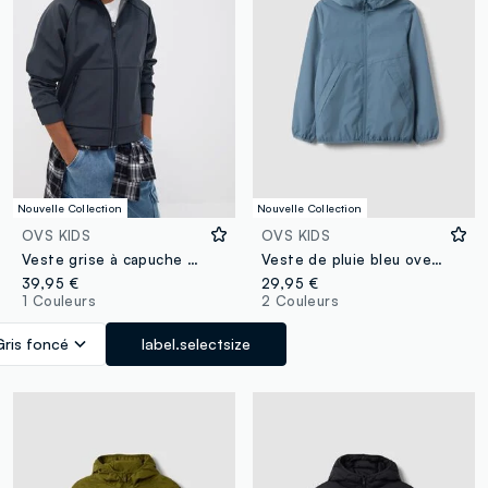
Nouvelle Collection
Nouvelle Collection
OVS KIDS
OVS KIDS
Veste grise à capuche en tissu stretch pour garçon
Veste de pluie bleu oversize avec capuche et zip pour garçon
39,95 €
29,95 €
1 Couleurs
2 Couleurs
Gris foncé
label.selectsize