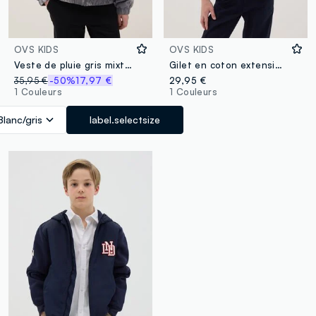
OVS KIDS
OVS KIDS
Veste de pluie gris mixte ajustée avec capuche pour garçons
Gilet en coton extensible bleu garçon coupe regular
35,95 €
-50%
17,97 €
29,95 €
1 Couleurs
1 Couleurs
Blanc/gris
label.selectsize