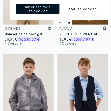
Autoriser tous
Gérer les cookies
les cookies
Hydrofuge
OVS KIDS
ALTAVIA
Bomber beige pour garçon avec coupe régulière et boutons
VESTE COUPE-VENT ALTAVIA AVEC DEBORAH COMPAGNONI
39,95 €
-50%
19,97 €
35,95 €
-50%
17,97 €
1 Couleurs
1 Couleurs