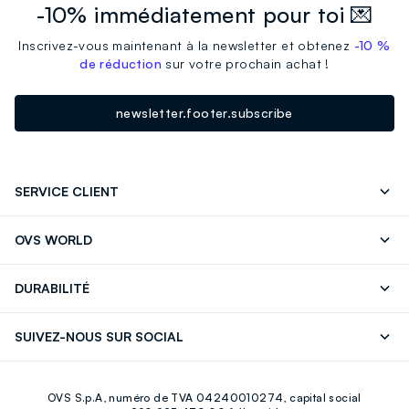
-10% immédiatement pour toi 💌
Inscrivez-vous maintenant à la newsletter et obtenez
-10 %
de réduction
sur votre prochain achat !
newsletter.footer.subscribe
SERVICE CLIENT
Suivre votre Commande
Contactez-Nous
OVS WORLD
FAQ
Store locator
Presse
Carrières
DURABILITÉ
Careers
OVS Card
Découvrez notre parcours
Coton durable
SUIVEZ-NOUS SUR SOCIAL
Eco Value
Circularité
Facebook
Instagram
OVS S.p.A, numéro de TVA 04240010274, capital social
Youtube
Linkedin