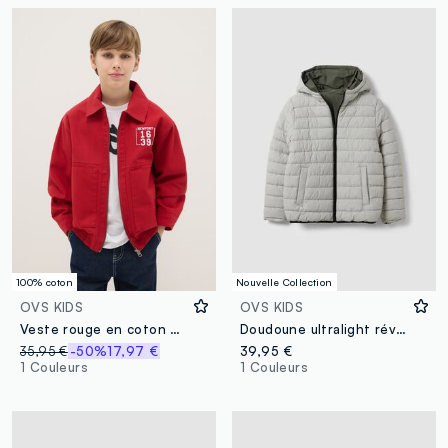
100% coton
Nouvelle Collection
OVS KIDS
OVS KIDS
Veste rouge en coton pur coupe régulière pour garçons
Doudoune ultralight réversible gris et vert avec capuche
35,95 €
-50%
17,97 €
39,95 €
1 Couleurs
1 Couleurs