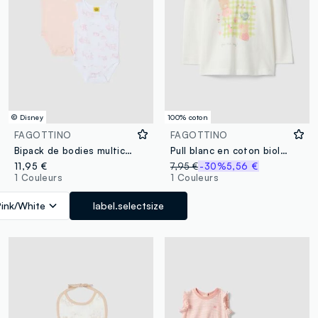
© Disney
100% coton
FAGOTTINO
FAGOTTINO
Bipack de bodies multicolores en pur coton pour bébé fille avec Winnie-The-Pooh
Pull blanc en coton biologique coupe regular pour fillettes
11,95 €
7,95 €
-30%
5,56 €
1 Couleurs
1 Couleurs
Pink/White
label.selectsize