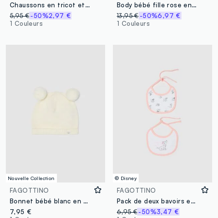
Chaussons en tricot et coton blanc pour bébés avec broderies Minnie
Body bébé fille rose en pur coton avec col et broderie Minnie
5,95 €
-50%
2,97 €
13,95 €
-50%
6,97 €
1 Couleurs
1 Couleurs
Nouvelle Collection
© Disney
FAGOTTINO
FAGOTTINO
Bonnet bébé blanc en pur coton bio tricoté avec pompons
Pack de deux bavoirs en coton multicolore pour nouveau-né avec motifs Disney
7,95 €
6,95 €
-50%
3,47 €