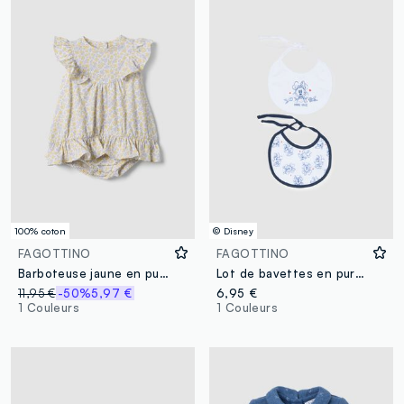
100% coton
© Disney
FAGOTTINO
FAGOTTINO
Barboteuse jaune en pur coton à volant et imprimé fleuri pour bébé fille
Lot de bavettes en pur coton multicolore pour bébés avec broderies Disney
11,95 €
-50%
5,97 €
6,95 €
1 Couleurs
1 Couleurs