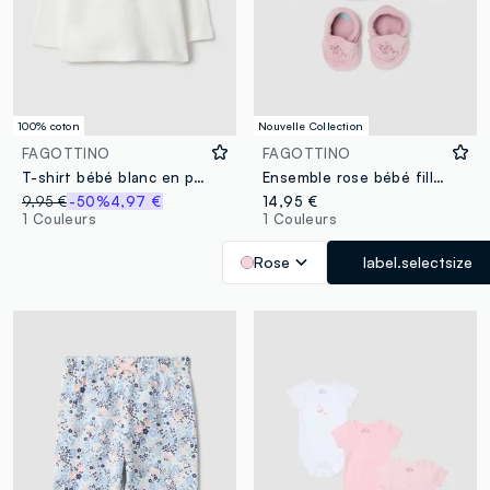
100% coton
Nouvelle Collection
FAGOTTINO
FAGOTTINO
T-shirt bébé blanc en pur coton coupe régulière avec motifs
Ensemble rose bébé fille avec bonnet, chaussons et broderie Minnie
9,95 €
-50%
4,97 €
14,95 €
1 Couleurs
1 Couleurs
Rose
label.selectsize