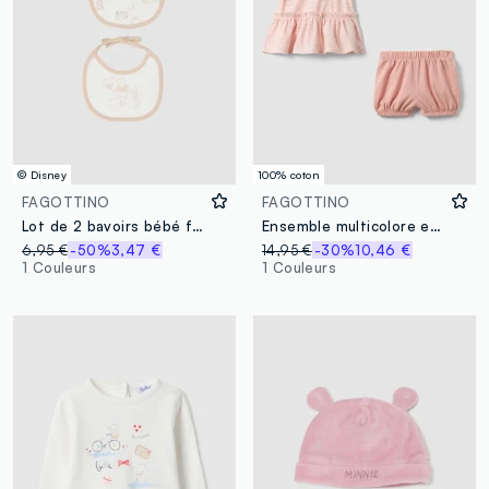
© Disney
100% coton
FAGOTTINO
FAGOTTINO
Lot de 2 bavoirs bébé fille multicolores en pur coton Winnie l’Ourson
Ensemble multicolore en coton pur pour bébé fille avec volants
6,95 €
-50%
3,47 €
14,95 €
-30%
10,46 €
1 Couleurs
1 Couleurs