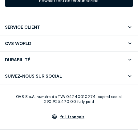
newsletter.footer.subscribe
SERVICE CLIENT
Suivre votre Commande
Contactez-Nous
OVS WORLD
FAQ
Store locator
Presse
Carrières
DURABILITÉ
Careers
OVS Card
Découvrez notre parcours
Coton durable
SUIVEZ-NOUS SUR SOCIAL
Eco Value
Circularité
Facebook
Instagram
OVS S.p.A, numéro de TVA 04240010274, capital social
Youtube
Linkedin
290.923.470,00 fully paid
fr |
français