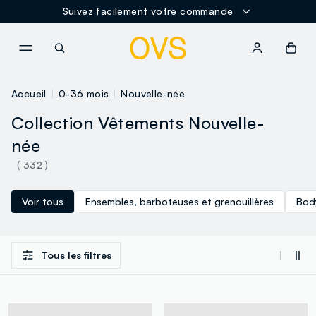
Suivez facilement votre commande
NAVIGATION.ARIA.GOTOMAINCONTENT
NAVIGATION.ARIA.GOTOFOOT
Accueil
0-36 mois
Nouvelle-née
Collection Vêtements Nouvelle-
née
( 332 )
Voir tous
Ensembles, barboteuses et grenouillères
Bod
Tous les filtres