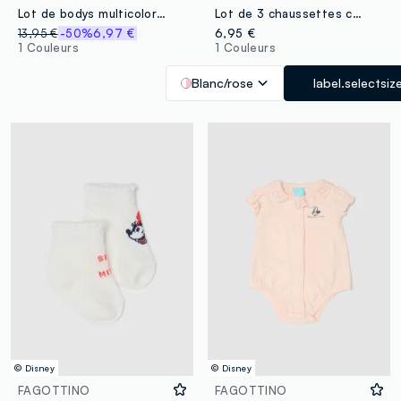
Lot de bodys multicolores à manches courtes pour bébé fille en coton pur
Lot de 3 chaussettes courtes multicolores en mélange de coton bio pour bébé fille
13,95 €
-50%
6,97 €
6,95 €
1 Couleurs
1 Couleurs
Blanc/rose
label.selectsiz
© Disney
© Disney
FAGOTTINO
FAGOTTINO