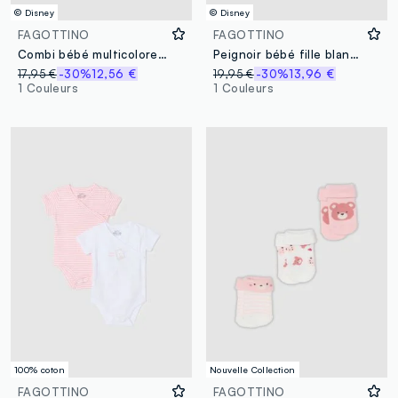
© Disney
© Disney
FAGOTTINO
FAGOTTINO
Combi bébé multicolore en pur coton en forme de Minnie
Peignoir bébé fille blanc en mélange de coton bio Winnie l’Ourson
17,95 €
-30%
12,56 €
19,95 €
-30%
13,96 €
1 Couleurs
1 Couleurs
100% coton
Nouvelle Collection
FAGOTTINO
FAGOTTINO