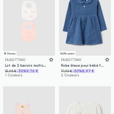
© Disney
100% coton
FAGOTTINO
FAGOTTINO
Lot de 2 bavoirs multicolores en pur coton pour bébé fille Winnie l’Ourson
Robe bleue pour bébé fille en pur coton, coupe regular avec col rond
13,95 €
-30%
9,76 €
17,95 €
-50%
8,97 €
1 Couleurs
2 Couleurs