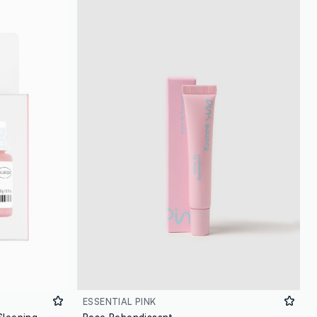
ESSENTIAL PINK
Balancium Ceramide Lip Butter Sleeping Mask (EU)
Rose Rebondissant