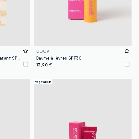
GOOVI
Baume à lèvres protecteur hydratant SPF 30 4 ml
Baume à lèvres SPF30
13,90 €
Végétalien