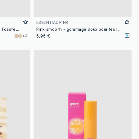
ESSENTIAL PINK
Peptide Glaze Tinted Lip Serum Toasted Marshmallow
Pink smooth - gommage doux pour les lèvres
+4
5,95 €