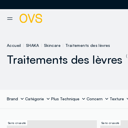
NAVIGATION.ARIA.GOTOMAINCONTENT
NAVIGATION.ARIA.GOTOFOOT
Accueil
SHAKA
Skincare
Traitements des lèvres
Traitements des lèvres
(
Brand
Catégorie
Plus Technique
Concern
Texture
Sans cruauté
Sans cruauté