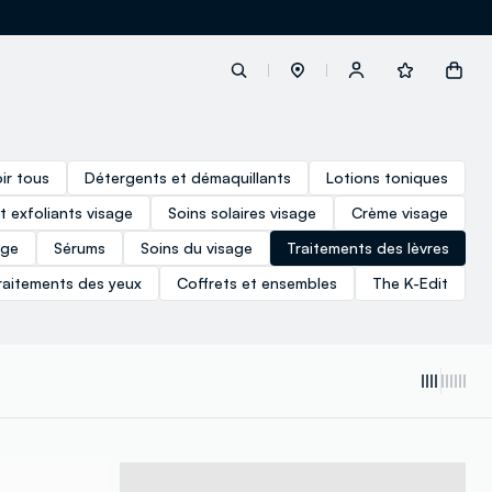
label.account.login
ir tous
Détergents et démaquillants
Lotions toniques
t exfoliants visage
Soins solaires visage
Crème visage
button.loginandregister
age
Sérums
Soins du visage
Traitements des lèvres
raitements des yeux
Coffrets et ensembles
The K-Edit
button.order.tracking