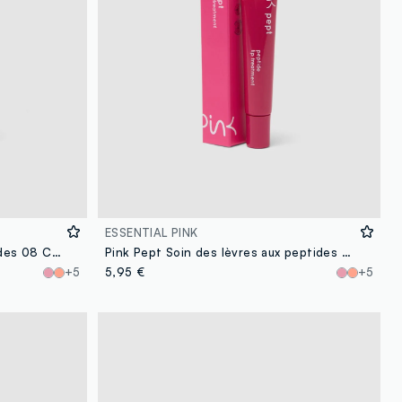
ESSENTIAL PINK
Pink Pept soin lèvres aux peptides 08 Coconut
Pink Pept Soin des lèvres aux peptides 04 Fruit du dragon
+5
5,95 €
+5