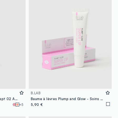
B.LAB
Soin lèvres aux peptides Pink Pept 02 Abricot
Baume à lèvres Plump and Glow - Soins Coréens
+5
5,90 €