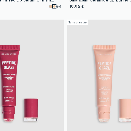
+4
19,95 €
Sans cruauté