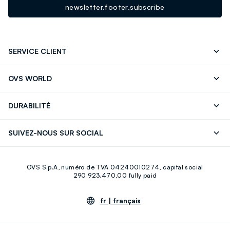
newsletter.footer.subscribe
SERVICE CLIENT
Suivre votre Commande
Contactez-Nous
OVS WORLD
FAQ
Store locator
Presse
Carrières
DURABILITÉ
Careers
OVS Card
Découvrez notre parcours
Coton durable
SUIVEZ-NOUS SUR SOCIAL
Eco Value
Circularité
Facebook
Instagram
OVS S.p.A, numéro de TVA 04240010274, capital social
Youtube
Linkedin
290.923.470,00 fully paid
fr |
français