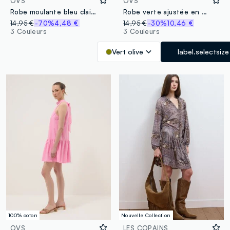
OVS
OVS
Robe moulante bleu clair en modal stretch côtelé à bretelles
Robe verte ajustée en modal stretch côtelé à bretelles
14,95 €
-70%
4,48 €
14,95 €
-30%
10,46 €
3 Couleurs
3 Couleurs
Vert olive
label.selectsize
100% coton
Nouvelle Collection
OVS
LES COPAINS