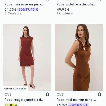
Robe mini rose en pur coton à col montant
Robe violette à décolleté V plongeant et volant raffiné en bas
24,95 €
-30%
17,46 €
49,95 €
2 Couleurs
1 Couleurs
Nouvelle Collection
OVS
OVS
Robe rouge ajustée à détails froncés
Robe midi marron sans manches en tissu extensible
19,95 €
-70%
5,98 €
24,95 €