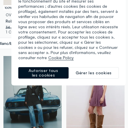
le fonctionnement du site et mesurer ses
performances ; d'autres cookies (les cookies de
100% coton
100% coton
profilage), également installés par des tiers, servent à
OVS
PIOMBO
vérifier vos habitudes de navigation afin de pouvoir
Robe longue ajustée en pur coton ajouré à rayures multicolores
Robe chemisier bleu ciel en pur coton
vous proposer des produits et services ciblés en
ligne avec vos intérêts réels. Leur utilisation nécessite
34,95 €
-70%
10,48 €
49,95 €
-30%
34,96 €
votre consentement. Pour accepter les cookies de
1 Couleurs
1 Couleurs
profilage, cliquez sur « accepter tous les cookies »,
pour les sélectionner, cliquez sur « Gérer les
Blanc/bleu
label.selectsize
cookies » ou pour les refuser, cliquez sur « Continuer
sans accepter ». Pour plus d'informations, veuillez
consulter notre
Cookie Policy
Autoriser tous
Gérer les cookies
les cookies