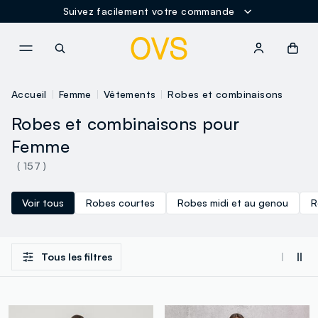
Suivez facilement votre commande
NAVIGATION.ARIA.GOTOMAINCONTENT
NAVIGATION.ARIA.GOTOFOOT
Accueil
Femme
Vêtements
Robes et combinaisons
Robes et combinaisons pour
Femme
( 157 )
Voir tous
Robes courtes
Robes midi et au genou
R
Tous les filtres