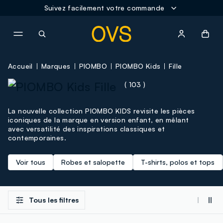
Suivez facilement votre commande
NAVIGATION.ARIA.GOTOMAINCONTENT
NAVIGATION.ARIA.GOTOFOOT
Accueil
Marques
PIOMBO
PIOMBO Kids
Fille
( 103 )
La nouvelle collection PIOMBO KIDS revisite les pièces
iconiques de la marque en version enfant, en mêlant
avec versatilité des inspirations classiques et
contemporaines.
Voir tous
Robes et salopette
T-shirts, polos et tops
Tous les filtres