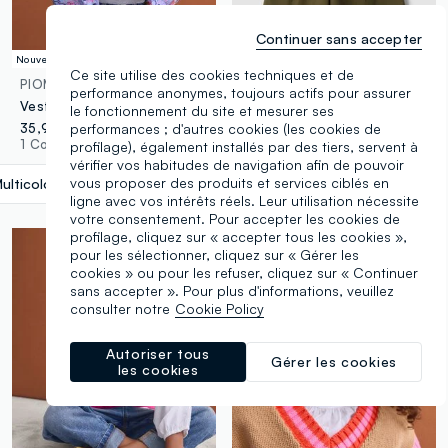
Continuer sans accepter
Nouvelle Collection
Nouvelle Collection
Ce site utilise des cookies techniques et de
PIOMBO KIDS
PIOMBO KIDS
performance anonymes, toujours actifs pour assurer
Veste de pluie multicolore à capuche avec imprimé all-over pour fille
Pantalon jogger vert wide leg en mélange coton et lyocell pour fille
le fonctionnement du site et mesurer ses
35,95 €
29,95 €
performances ; d'autres cookies (les cookies de
1 Couleurs
1 Couleurs
profilage), également installés par des tiers, servent à
vérifier vos habitudes de navigation afin de pouvoir
vous proposer des produits et services ciblés en
ulticolore
label.selectsize
ligne avec vos intérêts réels. Leur utilisation nécessite
votre consentement. Pour accepter les cookies de
profilage, cliquez sur « accepter tous les cookies »,
pour les sélectionner, cliquez sur « Gérer les
cookies » ou pour les refuser, cliquez sur « Continuer
sans accepter ». Pour plus d'informations, veuillez
consulter notre
Cookie Policy
Autoriser tous
Gérer les cookies
les cookies