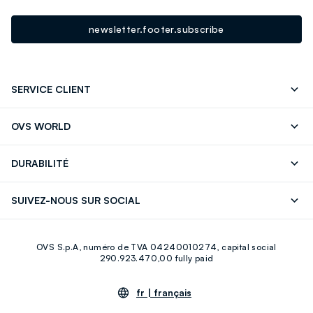
newsletter.footer.subscribe
SERVICE CLIENT
Suivre votre Commande
Contactez-Nous
OVS WORLD
FAQ
Store locator
Presse
Carrières
DURABILITÉ
Careers
OVS Card
Découvrez notre parcours
Coton durable
SUIVEZ-NOUS SUR SOCIAL
Eco Value
Circularité
Facebook
Instagram
OVS S.p.A, numéro de TVA 04240010274, capital social
Youtube
Linkedin
290.923.470,00 fully paid
fr |
français