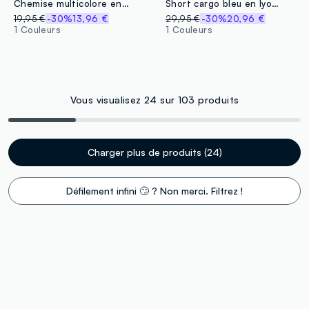
Chemise multicolore en pur coton avec nœud sur le devant
Short cargo bleu en lyocell pur pour fille, coupe regular
19,95 €
-30%
13,96 €
29,95 €
-30%
20,96 €
1 Couleurs
1 Couleurs
Vous visualisez 24 sur 103 produits
Charger plus de produits (24)
Défilement infini 🙄 ? Non merci. Filtrez !