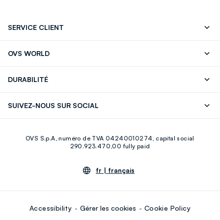
SERVICE CLIENT
Suivre votre Commande
Contactez-Nous
OVS WORLD
FAQ
Store locator
Presse
Carrières
DURABILITÉ
Careers
OVS Card
Découvrez notre parcours
Coton durable
SUIVEZ-NOUS SUR SOCIAL
Eco Value
Circularité
Facebook
Instagram
OVS S.p.A, numéro de TVA 04240010274, capital social
Youtube
Linkedin
290.923.470,00 fully paid
fr |
français
Accessibility
Gérer les cookies
Cookie Policy