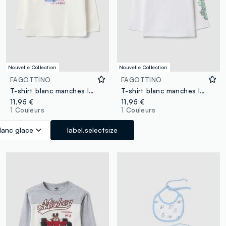
Nouvelle Collection
Nouvelle Collection
FAGOTTINO
FAGOTTINO
T-shirt blanc manches longues en coton stretch avec imprimé Lilo & Stitch
T-shirt blanc manches longues en pur coton sur le thème Toy Story pour bébé garçon
11,95 €
11,95 €
1 Couleurs
1 Couleurs
lanc glace
label.selectsize