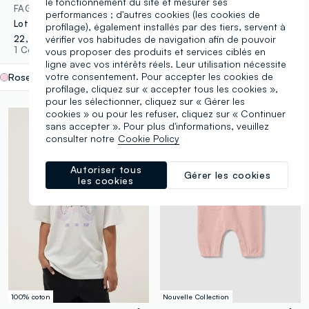
le fonctionnement du site et mesurer ses
FAGOTTINO
OVS KIDS
performances ; d'autres cookies (les cookies de
Lot de 2 grenouillères roses en pur coton biologique avec imprimé Minnie & Me pour bébé fille
T-shirt fille en coton extensible violet coupe regular
profilage), également installés par des tiers, servent à
22,95 €
14,95 €
-50%
7,47 €
vérifier vos habitudes de navigation afin de pouvoir
1 Couleurs
1 Couleurs
vous proposer des produits et services ciblés en
ligne avec vos intérêts réels. Leur utilisation nécessite
votre consentement. Pour accepter les cookies de
Rose
label.selectsize
profilage, cliquez sur « accepter tous les cookies »,
pour les sélectionner, cliquez sur « Gérer les
cookies » ou pour les refuser, cliquez sur « Continuer
sans accepter ». Pour plus d'informations, veuillez
consulter notre
Cookie Policy
Autoriser tous
Gérer les cookies
les cookies
100% coton
Nouvelle Collection