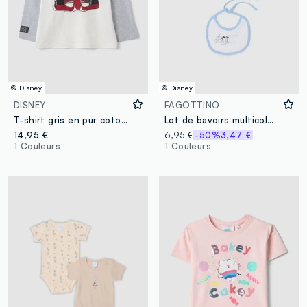
© Disney
© Disney
DISNEY
FAGOTTINO
T-shirt gris en pur coton à col rond avec imprimé Mickey pour garçon
Lot de bavoirs multicolores en pur coton pour nouveau-né avec imprimés Disney
14,95 €
6,95 €
-50%
3,47 €
1 Couleurs
1 Couleurs