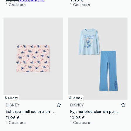
19,95 €
-50%
9,97 €
9,95 €
1 Couleurs
1 Couleurs
© Disney
© Disney
DISNEY
DISNEY
Écharpe multicolore en coton stretch avec imprimés pour fille
Pyjama bleu clair en pur coton bio avec imprimé Lilo & Stitch
11,95 €
19,95 €
1 Couleurs
1 Couleurs