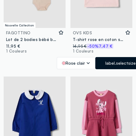
Nouvelle Collection
FAGOTTINO
OVS KIDS
Lot de 2 bodies bébé beiges en coton bio avec motif Mickey
T-shirt rose en coton stretch pour fille regular fit avec impression
11,95 €
14,95 €
-50%
7,47 €
1 Couleurs
1 Couleurs
Rose clair
label.selectsize