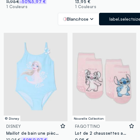
11,95 €
-50%
5,97 €
13,95 €
1 Couleurs
1 Couleurs
Blanc/rose
label.selectsiz
© Disney
Nouvelle Collection
DISNEY
FAGOTTINO
Maillot de bain une pièce bleu en tissu stretch
Lot de 2 chaussettes antidérapantes roses en coton bio avec imprimé Lilo & Stitch