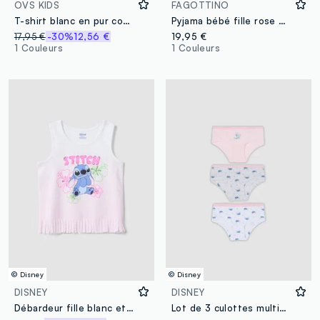
OVS KIDS
FAGOTTINO
T-shirt blanc en pur coton coupe oversize avec imprimé pour garçon
Pyjama bébé fille rose en pur coton bio avec imprimé Stitch
17,95 €
-30%
12,56 €
19,95 €
1 Couleurs
1 Couleurs
© Disney
© Disney
DISNEY
DISNEY
Débardeur fille blanc et rose en pur coton avec franges et Stitch
Lot de 3 culottes multicolores en coton biologique stretch avec imprimés Lilo & Stitch