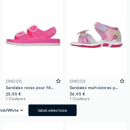
CHICCO
CHICCO
Sandales roses pour filles avec fermeture réglable
Sandales multicolores pour fille avec fleur décorative
25,95 €
36,95 €
1 Couleurs
1 Couleurs
Pink/White
label.selectsize