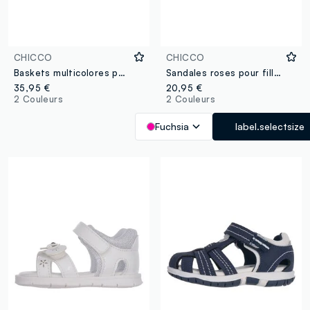
CHICCO
CHICCO
Baskets multicolores pour fille avec fermeture à scratch et motif cœur
Sandales roses pour filles avec décoration cœur
35,95 €
20,95 €
2 Couleurs
2 Couleurs
Fuchsia
label.selectsize