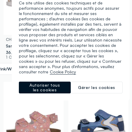
Ce site utilise des cookies techniques et de
performance anonymes, toujours actifs pour assurer
le fonctionnement du site et mesurer ses
performances ; d'autres cookies (les cookies de
profilage), également installés par des tiers, servent à
vérifier vos habitudes de navigation afin de pouvoir
vous proposer des produits et services ciblés en
CHICCO
CHICCO
ligne avec vos intérêts réels. Leur utilisation nécessite
votre consentement. Pour accepter les cookies de
Sandales multicolores avec détails floraux pour fille
Sandales roses pour fille avec fermeture réglable
profilage, cliquez sur « accepter tous les cookies »,
36,95 €
23,95 €
pour les sélectionner, cliquez sur « Gérer les
1 Couleurs
2 Couleurs
cookies » ou pour les refuser, cliquez sur « Continuer
sans accepter ». Pour plus d'informations, veuillez
Pink/White
label.selectsize
consulter notre
Cookie Policy
Autoriser tous
Gérer les cookies
les cookies