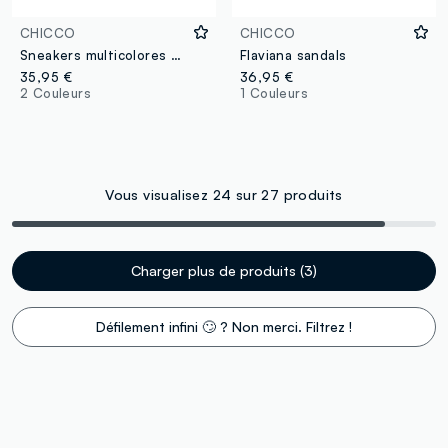
CHICCO
CHICCO
Sneakers multicolores pour fille avec fermeture velcro et motif floral
Flaviana sandals
35,95 €
36,95 €
2 Couleurs
1 Couleurs
Vous visualisez 24 sur 27 produits
Charger plus de produits (3)
Défilement infini 🙄 ? Non merci. Filtrez !