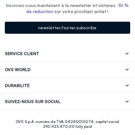
Inscrivez-vous maintenant à la newsletter et obtenez
-10 %
de réduction
sur votre prochain achat !
newsletter.footer.subscribe
SERVICE CLIENT
Suivre votre Commande
Contactez-Nous
OVS WORLD
FAQ
Store locator
Presse
Carrières
DURABILITÉ
Careers
OVS Card
Découvrez notre parcours
Coton durable
SUIVEZ-NOUS SUR SOCIAL
Eco Value
Circularité
Facebook
Instagram
OVS S.p.A, numéro de TVA 04240010274, capital social
Youtube
Linkedin
290.923.470,00 fully paid