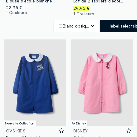
Blouse d’école blanche personnalisable avec col classique
Lot de 2 tabliers d’école blancs pour fille à col classique
22,95 €
29,95 €
1 Couleurs
1 Couleurs
Blanc optique
label.selectsi
Nouvelle Collection
© Disney
OVS KIDS
DISNEY