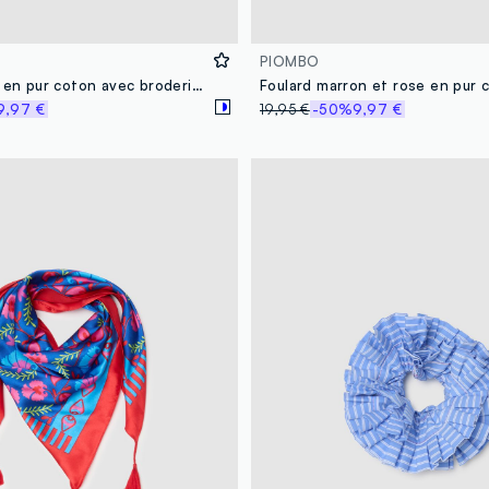
PIOMBO
Foulard blanc en pur coton avec broderies florales bleues
9,97 €
19,95 €
-50%
9,97 €