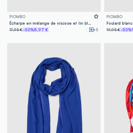
PIOMBO
PIOMBO
Écharpe en mélange de viscose et lin bleu avec franges
17,95 €
-50%
8,97 €
+5
19,95 €
-50%