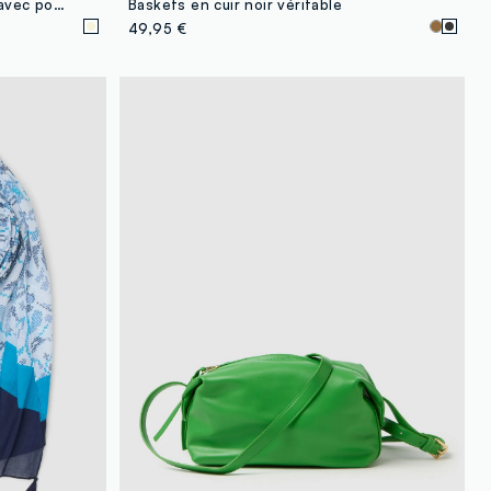
Chapeau beige en tissu papier avec pompons colorés
Baskets en cuir noir véritable
49,95 €