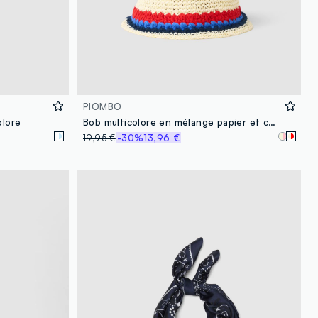
PIOMBO
olore
Bob multicolore en mélange papier et coton
19,95 €
-30%
13,96 €