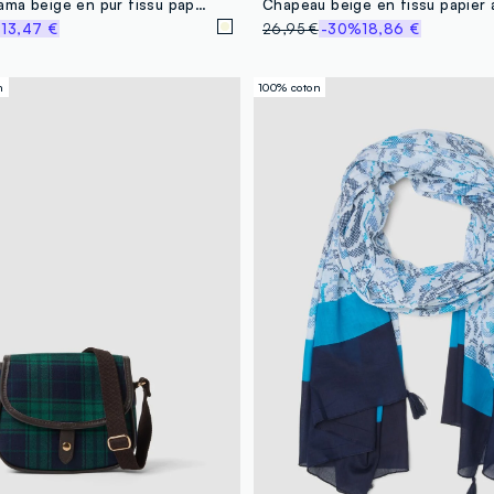
Chapeau panama beige en pur tissu papier avec ruban multicolore
%
13,47 €
26,95 €
-30%
18,86 €
n
100% coton