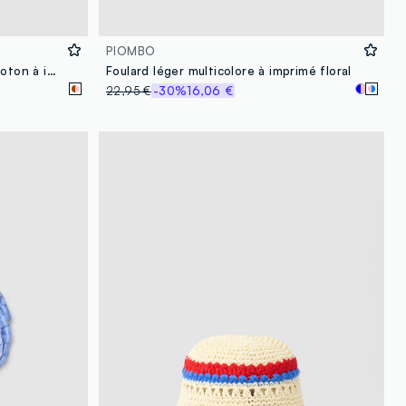
PIOMBO
Foulard marron et rose en pur coton à imprimé floral
Foulard léger multicolore à imprimé floral
22,95 €
-30%
16,06 €