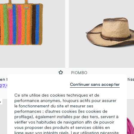
PIOMBO
Sac de plage en tissu papier pur à rayures multicolores
Chapeau cowboy marron en tiss
Continuer sans accepter
27,96 €
29,95 €
-30%
20,96 €
Ce site utilise des cookies techniques et de
performance anonymes, toujours actifs pour assurer
n
le fonctionnement du site et mesurer ses
performances ; d'autres cookies (les cookies de
profilage), également installés par des tiers, servent à
vérifier vos habitudes de navigation afin de pouvoir
vous proposer des produits et services ciblés en
ligne avec vos intérêts réels. Leur utilisation nécessite