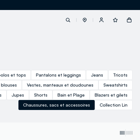
label.account.login
button.loginandregister
polos et tops
Pantalons et leggings
Jeans
Tricots
button.order.tracking
 blouses
Vestes, manteaux et doudounes
Sweatshirts
s
Jupes
Shorts
Bain et Plage
Blazers et gilets
Chaussures, sacs et accessoires
Collection Lin