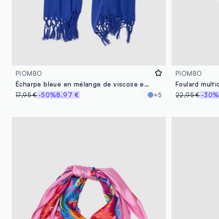
PIOMBO
PIOMBO
Écharpe bleue en mélange de viscose et lin avec franges
Foulard mult
17,95 €
-50%
8,97 €
+5
22,95 €
-30