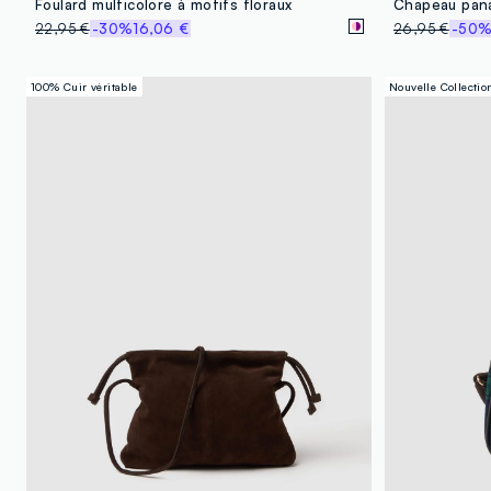
Foulard multicolore à motifs floraux
22,95 €
-30%
16,06 €
26,95 €
-50
100% Cuir véritable
Nouvelle Collectio