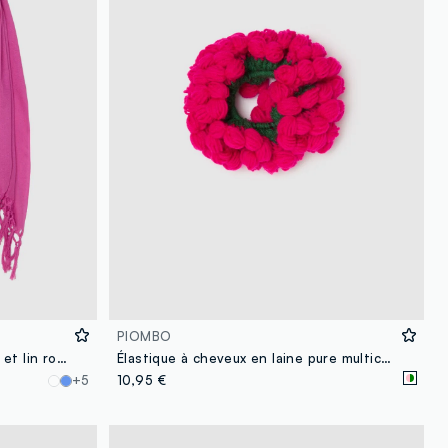
PIOMBO
Écharpe en mélange de viscose et lin rose avec franges
Élastique à cheveux en laine pure multicolore
+5
10,95 €