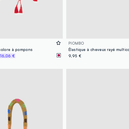
PIOMBO
icolore à pompons
Élastique à cheveux rayé multic
%
16,06 €
9,95 €