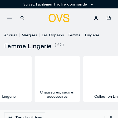
Suivez facilement votre commande
NAVIGATION.ARIA.GOTOMAINCONTENT
NAVIGATION.ARIA.GOTOFOOT
Accueil
Marques
Les Copains
Femme
Lingerie
Femme Lingerie
( 22 )
Chaussures, sacs et
Lingerie
accessoires
Collection Lin
Tous les filtres