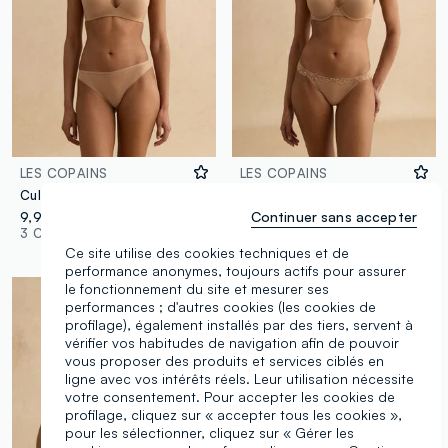
LES COPAINS
LES COPAINS
Culotte Brésilienne Beige Ajustée
Slip en microfibre beige coupe régulière avec détails en dentelle
Continuer sans accepter
9,95 €
12,95 €
3 Couleurs
3 Couleurs
Ce site utilise des cookies techniques et de
performance anonymes, toujours actifs pour assurer
le fonctionnement du site et mesurer ses
performances ; d'autres cookies (les cookies de
profilage), également installés par des tiers, servent à
vérifier vos habitudes de navigation afin de pouvoir
vous proposer des produits et services ciblés en
ligne avec vos intérêts réels. Leur utilisation nécessite
votre consentement. Pour accepter les cookies de
profilage, cliquez sur « accepter tous les cookies »,
pour les sélectionner, cliquez sur « Gérer les