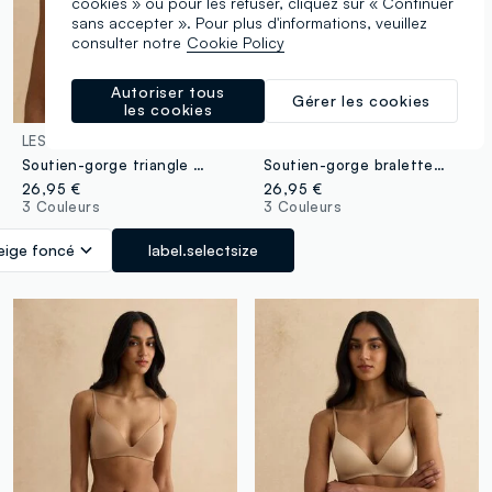
cookies » ou pour les refuser, cliquez sur « Continuer
sans accepter ». Pour plus d'informations, veuillez
consulter notre
Cookie Policy
Autoriser tous
Gérer les cookies
les cookies
LES COPAINS
LES COPAINS
Soutien-gorge triangle en microfibre beige
Soutien-gorge bralette beige avec rembourrage amovible
26,95 €
26,95 €
3 Couleurs
3 Couleurs
eige foncé
label.selectsize