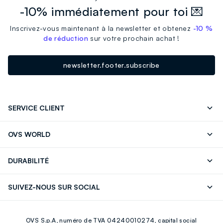
-10% immédiatement pour toi 💌
Inscrivez-vous maintenant à la newsletter et obtenez
-10 %
de réduction
sur votre prochain achat !
newsletter.footer.subscribe
SERVICE CLIENT
Suivre votre Commande
Contactez-Nous
OVS WORLD
FAQ
Store locator
Presse
Carrières
DURABILITÉ
Careers
OVS Card
Découvrez notre parcours
Coton durable
SUIVEZ-NOUS SUR SOCIAL
Eco Value
Circularité
Facebook
Instagram
OVS S.p.A, numéro de TVA 04240010274, capital social
Youtube
Linkedin