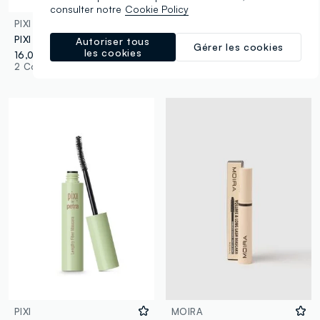
consulter notre
Cookie Policy
PIXI
ROM&ND
PIXI LARGE LASH MASCARA BEST BROWN
ROM&ND HAN ALL FIX MASCARA L01 LONG BLACK - Maquillage coréen
Autoriser tous
Gérer les cookies
les cookies
16,00 €
15,90 €
2 Couleurs
4 Couleurs
PIXI
MOIRA