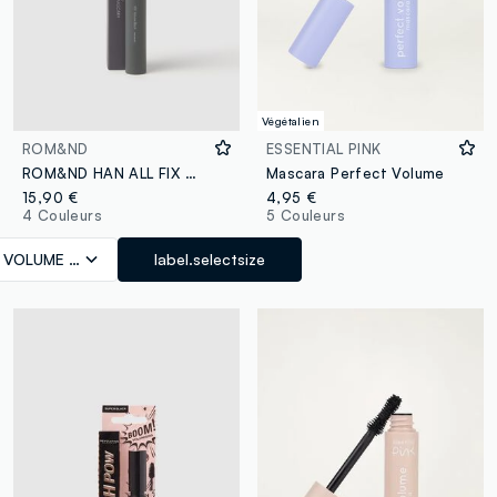
Végétalien
ROM&ND
ESSENTIAL PINK
ROM&ND HAN ALL FIX MASCARA V01 VOLUME BLACK - maquillage coréen
Mascara Perfect Volume
15,90 €
4,95 €
4 Couleurs
5 Couleurs
1 VOLUME BLACK
label.selectsize