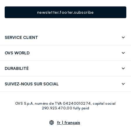
newsletter.footer.subscribe
SERVICE CLIENT
Suivre votre Commande
Contactez-Nous
OVS WORLD
FAQ
Store locator
Presse
Carrières
DURABILITÉ
Careers
OVS Card
Découvrez notre parcours
Coton durable
SUIVEZ-NOUS SUR SOCIAL
Eco Value
Circularité
Facebook
Instagram
OVS S.p.A, numéro de TVA 04240010274, capital social
Youtube
Linkedin
290.923.470,00 fully paid
fr |
français