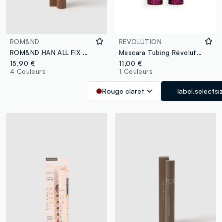
ROM&ND
REVOLUTION
ROM&ND HAN ALL FIX MASCARA L03 LONG HAZEL - maquillage coréen
Mascara Tubing Révolution Wrap Rouge Bourgogne
15,90 €
11,00 €
4 Couleurs
1 Couleurs
Rouge claret
label.selectsi