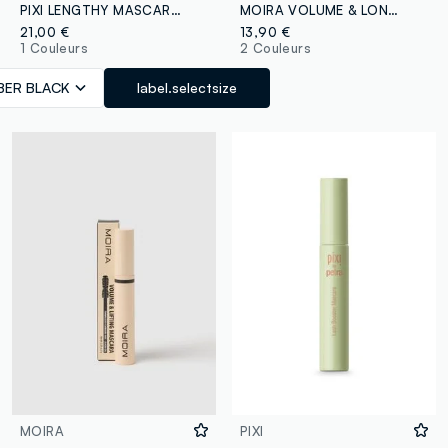
PIXI LENGTHY MASCARA FIBRES NOIR
MOIRA VOLUME & LONG LASH MASCARA 001 - maquillage coréen
21,00 €
13,90 €
1 Couleurs
2 Couleurs
IBER BLACK
label.selectsize
MOIRA
PIXI