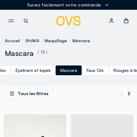
Suivez facilement votre commande
NAVIGATION.ARIA.GOTOMAINCONTENT
NAVIGATION.ARIA.GOTOFOOT
Accueil
SHAKA
Maquillage
Mascara
Mascara
( 18 )
les
Eyeliners et kajals
Mascara
Faux Cils
Rouges à lè
Tous les filtres