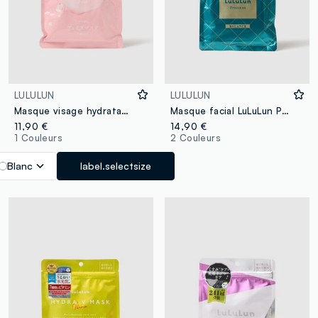
LULULUN
LULULUN
Masque visage hydratant LuLuLun
Masque facial LuLuLun Precious
11,90 €
14,90 €
1 Couleurs
2 Couleurs
Blanc
label.selectsize