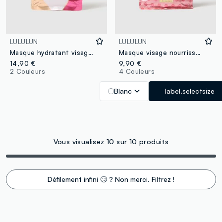
LULULUN
LULULUN
Masque hydratant visage LuluLun Over 45
Masque visage nourrissant LuLuLun
14,90 €
9,90 €
2 Couleurs
4 Couleurs
Blanc
label.selectsize
Vous visualisez 10 sur 10 produits
Défilement infini 🙄 ? Non merci. Filtrez !