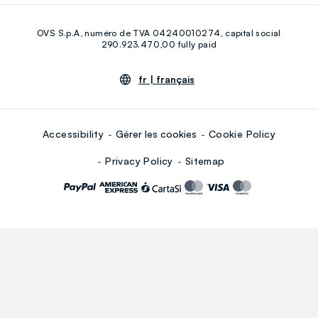
Facebook
Instagram
OVS S.p.A, numéro de TVA 04240010274, capital social
Youtube
Linkedin
290.923.470,00 fully paid
fr |
français
Accessibility
Gérer les cookies
Cookie Policy
Privacy Policy
Sitemap