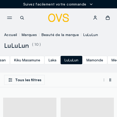
Suivez facilement votre commande
NAVIGATION.ARIA.GOTOMAINCONTENT
NAVIGATION.ARIA.GOTOFOOT
Accueil
Marques
Beauté de la marque
LuLuLun
LuLuLun
( 10 )
san
Kiku Masamune
Laka
LuLuLun
Mamonde
Me
Tous les filtres