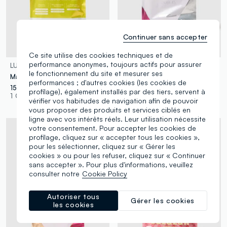
Continuer sans accepter
Ce site utilise des cookies techniques et de
performance anonymes, toujours actifs pour assurer
LULULUN
LULULUN
le fonctionnement du site et mesurer ses
Masque en tissu qui augmente la luminosité et améliore l'élasticité. Chouchoutez votre peau avec ces masques en tissu japonais de haute qualité disponibles en multipack refermable de 7 masques !
Masque Visage Revigorant 7382
performances ; d'autres cookies (les cookies de
15,90 €
14,90 €
profilage), également installés par des tiers, servent à
1 Couleurs
2 Couleurs
vérifier vos habitudes de navigation afin de pouvoir
vous proposer des produits et services ciblés en
ligne avec vos intérêts réels. Leur utilisation nécessite
votre consentement. Pour accepter les cookies de
profilage, cliquez sur « accepter tous les cookies »,
pour les sélectionner, cliquez sur « Gérer les
cookies » ou pour les refuser, cliquez sur « Continuer
sans accepter ». Pour plus d'informations, veuillez
consulter notre
Cookie Policy
Autoriser tous
Gérer les cookies
les cookies