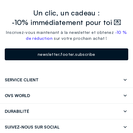
Un clic, un cadeau :
-10% immédiatement pour toi 💌
Inscrivez-vous maintenant à la newsletter et obtenez
-10 %
de réduction
sur votre prochain achat !
newsletter.footer.subscribe
SERVICE CLIENT
Suivre votre Commande
Contactez-Nous
OVS WORLD
FAQ
Store locator
Presse
Carrières
DURABILITÉ
Careers
OVS Card
Découvrez notre parcours
Coton durable
SUIVEZ-NOUS SUR SOCIAL
Eco Value
Circularité