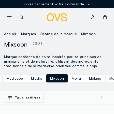
Suivez facilement votre commande
NAVIGATION.ARIA.GOTOMAINCONTENT
NAVIGATION.ARIA.GOTOFOOT
Accueil
Marques
Beauté de la marque
Mixsoon
Mixsoon
( 20 )
Marque coréenne de soins inspirée par les principes de
minimalisme et de naturalité, utilisant des ingrédients
traditionnels de la médecine orientale comme le soja.
Medicube
Missha
Mixsoon
Moira
Molang
Mo
Tous les filtres