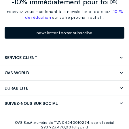
-10% immédiatement pour toi 💌
Inscrivez-vous maintenant à la newsletter et obtenez
-10 %
de réduction
sur votre prochain achat !
newsletter.footer.subscribe
SERVICE CLIENT
Suivre votre Commande
Contactez-Nous
OVS WORLD
FAQ
Store locator
Presse
Carrières
DURABILITÉ
Careers
OVS Card
Découvrez notre parcours
Coton durable
SUIVEZ-NOUS SUR SOCIAL
Eco Value
Circularité
Facebook
Instagram
OVS S.p.A, numéro de TVA 04240010274, capital social
Youtube
Linkedin
290.923.470,00 fully paid