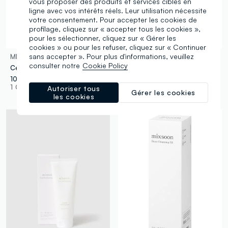
vous proposer des produits et services ciblés en
ligne avec vos intérêts réels. Leur utilisation nécessite
votre consentement. Pour accepter les cookies de
profilage, cliquez sur « accepter tous les cookies »,
pour les sélectionner, cliquez sur « Gérer les
cookies » ou pour les refuser, cliquez sur « Continuer
sans accepter ». Pour plus d'informations, veuillez
MIXSOON
MIXSOON
consulter notre
Cookie Policy
Centella Mask Pack 25g*5ea
Bifida Mask Pack 25g*5ea
10,90 €
10,90 €
1 Couleurs
1 Couleurs
Autoriser tous
Gérer les cookies
les cookies