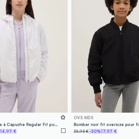
OVS KIDS
Veste Blanche à Capuche Regular Fit pour Filles
%
14,97 €
35,95 €
-50%
17,97 €