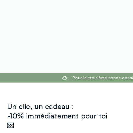
footer.ariatitle
Pour la troisième année cons
Un clic, un cadeau :
-10% immédiatement pour toi
💌