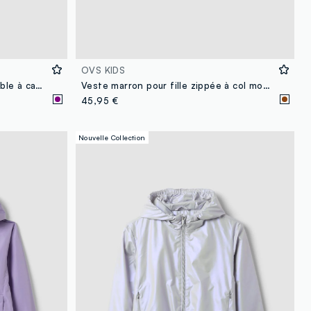
OVS KIDS
Veste ultralight violette réversible à capuche et zip pour fille
Veste marron pour fille zippée à col montant, coupe oversize
45,95 €
Nouvelle Collection