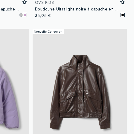
OVS KIDS
Doudoune Ultralight violette à capuche et zip pour fille
Doudoune Ultralight noire à capuche et zip pour fille
35,95 €
Nouvelle Collection