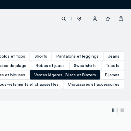
label.account.login
 polos et tops
Shorts
Pantalons et leggings
Jeans
oires de plage
Robes et jupes
Sweatshirts
Tricots
button.loginandregister
es et blouses
Vestes légères, Gilets et Blazers
Pijamas
button.order.tracking
ous-vêtements et chaussettes
Chaussures et accessoires