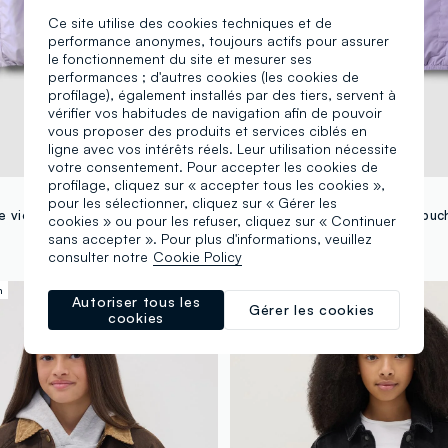
Ce site utilise des cookies techniques et de
performance anonymes, toujours actifs pour assurer
le fonctionnement du site et mesurer ses
performances ; d'autres cookies (les cookies de
profilage), également installés par des tiers, servent à
vérifier vos habitudes de navigation afin de pouvoir
vous proposer des produits et services ciblés en
ligne avec vos intérêts réels. Leur utilisation nécessite
votre consentement. Pour accepter les cookies de
profilage, cliquez sur « accepter tous les cookies »,
OVS KIDS
pour les sélectionner, cliquez sur « Gérer les
Veste de pluie violette à capuche avec zip pour fille
cookies » ou pour les refuser, cliquez sur « Continuer
29,95 €
sans accepter ». Pour plus d'informations, veuillez
consulter notre
Cookie Policy
n
100% coton
Autoriser tous les
Gérer les cookies
cookies