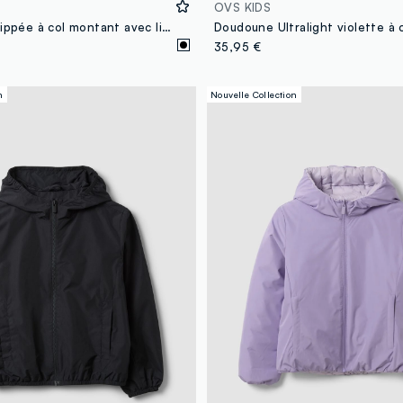
OVS KIDS
Veste noire zippée à col montant avec liserés contrastants pour fille
35,95 €
n
Nouvelle Collection