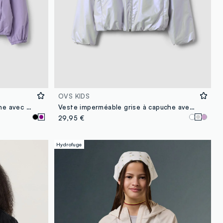
OVS KIDS
Veste de pluie violette à capuche avec zip pour fille
Veste imperméable grise à capuche avec zip pour fille
29,95 €
Hydrofuge