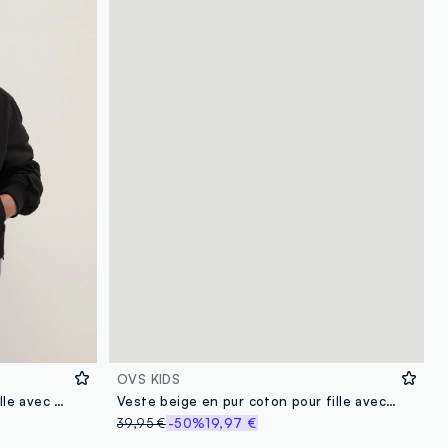
OVS KIDS
Bomber noir fit oversize pour fille avec poches
Veste beige en pur coton pour fille avec capuche, coupe régulière
39,95 €
-50%
19,97 €