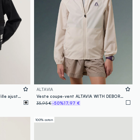
ALTAVIA
Veste noire en pur coton pour fille ajustée
Veste coupe-vent ALTAVIA WITH DEBORAH COMPAGNONI
35,95 €
-50%
17,97 €
100% coton