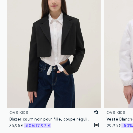
OVS KIDS
OVS KIDS
Blazer court noir pour fille, coupe régulière
35,95 €
-50%
17,97 €
29,95 €
-50