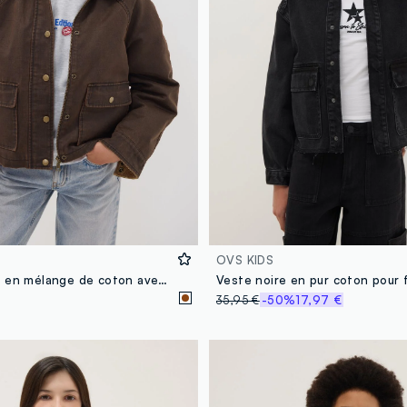
OVS KIDS
Veste marron en mélange de coton avec col contrasté pour fille
35,95 €
-50%
17,97 €