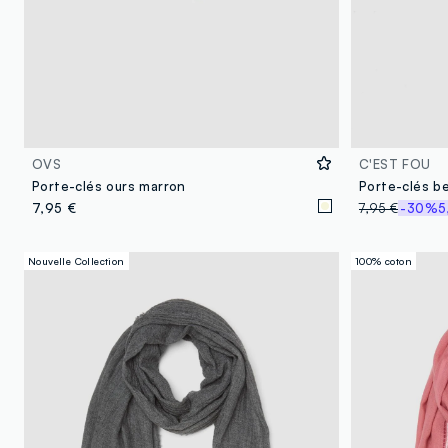
OVS
C'EST FOU
Porte-clés ours marron
Porte-clés b
7,95 €
7,95 €
-30%
5
Nouvelle Collection
100% coton