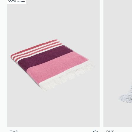
100% coton
OVS
OVS