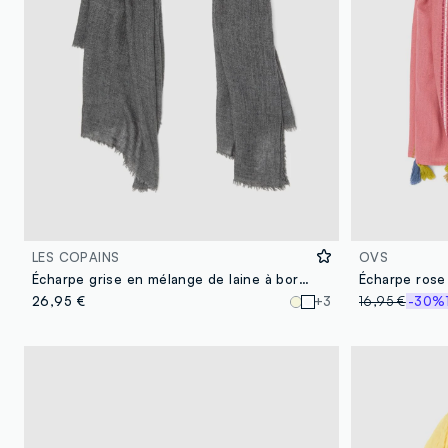
LES COPAINS
OVS
Écharpe grise en mélange de laine à bords frangés
26,95 €
+3
16,95 €
-30%