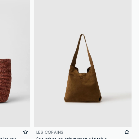
LES COPAINS
pier pur
Sac cabas en cuir marron véritable