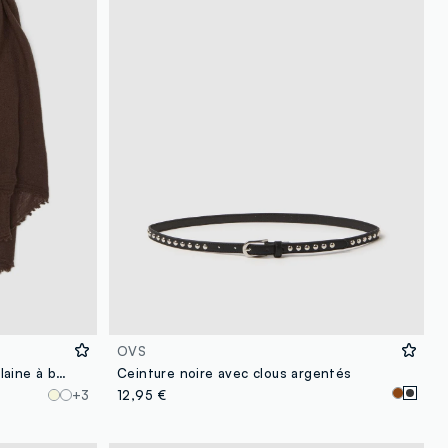
OVS
Écharpe marron en mélange de laine à bords frangés
Ceinture noire avec clous argentés
+3
12,95 €