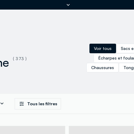
ER
Voir tous
Sacs e
me
Écharpes et foula
( 373 )
Chaussures
Tong
Tous les filtres