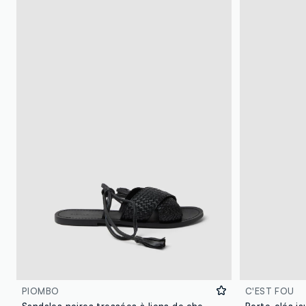
PIOMBO
C'EST FOU
Sandales noires tressées à liens de cheville