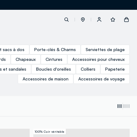
label.account.login
t sacs à dos
Porte-clés & Charms
Serviettes de plage
rds
Chapeaux
Cintures
Accessoires pour cheveux
button.loginandregister
s et sandales
Boucles d'oreilles
Colliers
Papeterie
Accessoires de maison
Accessoires de voyage
button.order.tracking
100% Cuir véritable