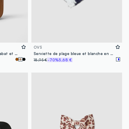
OVS
Sac porté épaule marron avec rabat et bandoulière réglable
Serviette de plage bleue et blanche en pur coton avec franges
18,95 €
-70%
5,68 €