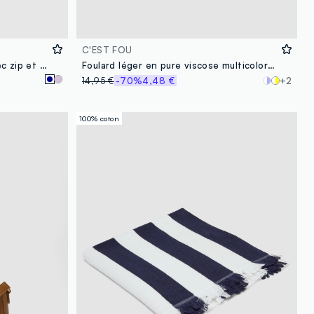
C'EST FOU
Sac à dos bleu imperméable avec zip et poche frontale
Foulard léger en pure viscose multicolore avec motif floral
14,95 €
-70%
4,48 €
+2
100% coton