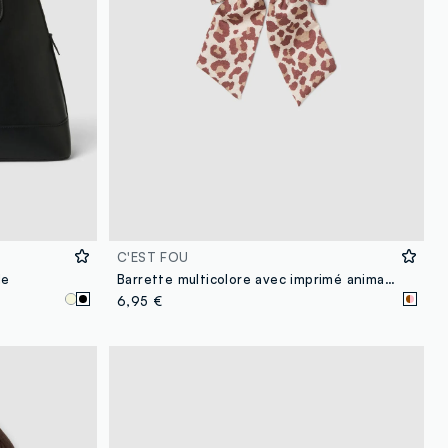
C'EST FOU
de
Barrette multicolore avec imprimé animalier
6,95 €