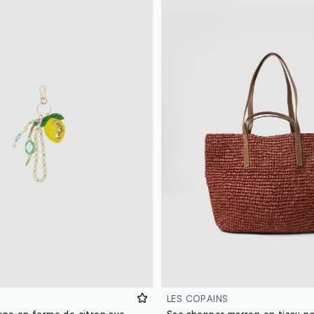
LES COPAINS
Porte-clés jaune en forme de citron avec perles
Sac shopper marron en tissu pa