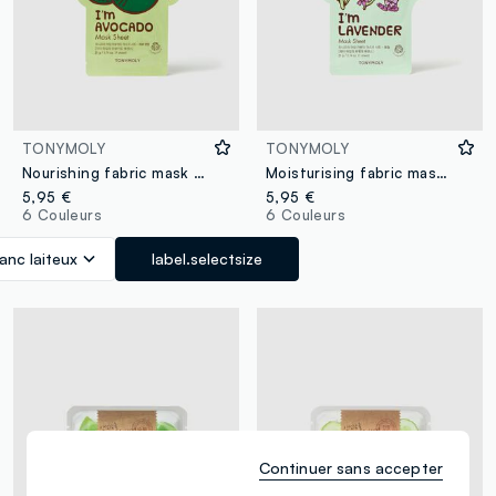
TONYMOLY
TONYMOLY
Nourishing fabric mask - Korean skincare
Moisturising fabric mask - Korean skincare
5,95 €
5,95 €
6 Couleurs
6 Couleurs
anc laiteux
label.selectsize
Continuer sans accepter