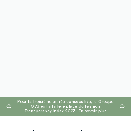
footer.ariatitle
Pour la troisième année consécutive, le Groupe
OVS est à la 1ère place du Fashion
Transparency Index 2023.
En savoir plus