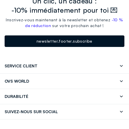
Un clic, un cadeau :
-10% immédiatement pour toi 💌
Inscrivez-vous maintenant à la newsletter et obtenez
-10 %
de réduction
sur votre prochain achat !
newsletter.footer.subscribe
SERVICE CLIENT
Suivre votre Commande
Contactez-Nous
OVS WORLD
FAQ
Store locator
Presse
Carrières
DURABILITÉ
Careers
OVS Card
Découvrez notre parcours
Coton durable
SUIVEZ-NOUS SUR SOCIAL
Eco Value
Circularité
Facebook
Instagram