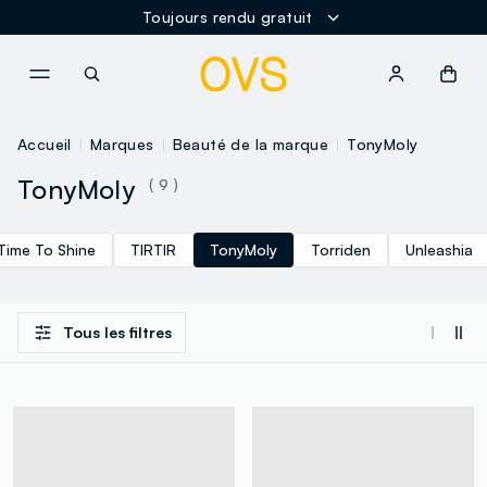
Toujours rendu gratuit
NAVIGATION.ARIA.GOTOMAINCONTENT
NAVIGATION.ARIA.GOTOFOOT
Accueil
Marques
Beauté de la marque
TonyMoly
TonyMoly
( 9 )
Time To Shine
TIRTIR
TonyMoly
Torriden
Unleashia
Tous les filtres