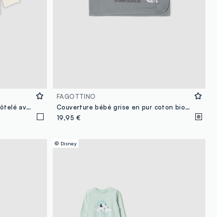
FAGOTTINO
Body bébé blanc en coton bio côtelé avec imprimé Disney Les 101 Dalmatiens
Couverture bébé grise en pur coton bio avec broderie Les 101 Dalmatiens
19,95 €
© Disney