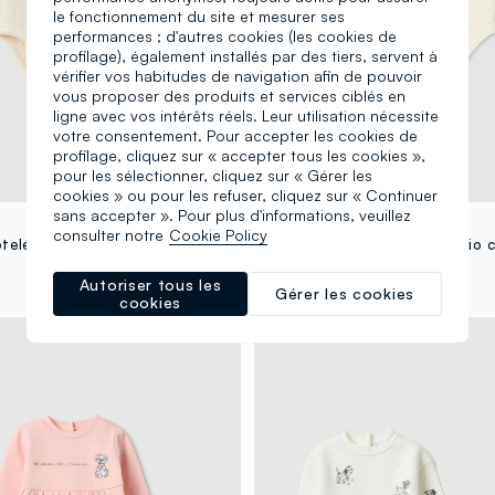
le fonctionnement du site et mesurer ses
performances ; d'autres cookies (les cookies de
profilage), également installés par des tiers, servent à
vérifier vos habitudes de navigation afin de pouvoir
vous proposer des produits et services ciblés en
ligne avec vos intérêts réels. Leur utilisation nécessite
votre consentement. Pour accepter les cookies de
profilage, cliquez sur « accepter tous les cookies »,
pour les sélectionner, cliquez sur « Gérer les
cookies » ou pour les refuser, cliquez sur « Continuer
sans accepter ». Pour plus d'informations, veuillez
FAGOTTINO
consulter notre
Cookie Policy
Body blanc côtelé en coton bio avec volants et imprimé Les 101 Dalmatiens pour bébé fille
11,95 €
Autoriser tous les
Gérer les cookies
cookies
© Disney