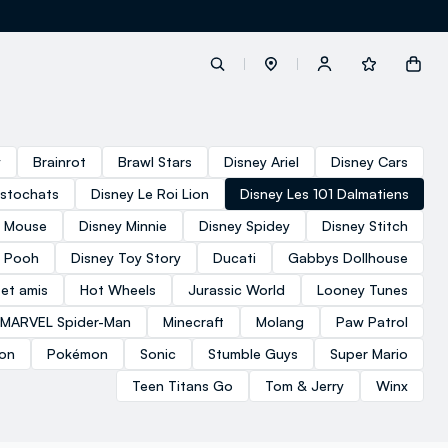
label.account.login
y
Brainrot
Brawl Stars
Disney Ariel
Disney Cars
istochats
Disney Le Roi Lion
Disney Les 101 Dalmatiens
button.loginandregister
y Mouse
Disney Minnie
Disney Spidey
Disney Stitch
e Pooh
Disney Toy Story
Ducati
Gabbys Dollhouse
button.order.tracking
 et amis
Hot Wheels
Jurassic World
Looney Tunes
MARVEL Spider-Man
Minecraft
Molang
Paw Patrol
ion
Pokémon
Sonic
Stumble Guys
Super Mario
Teen Titans Go
Tom & Jerry
Winx