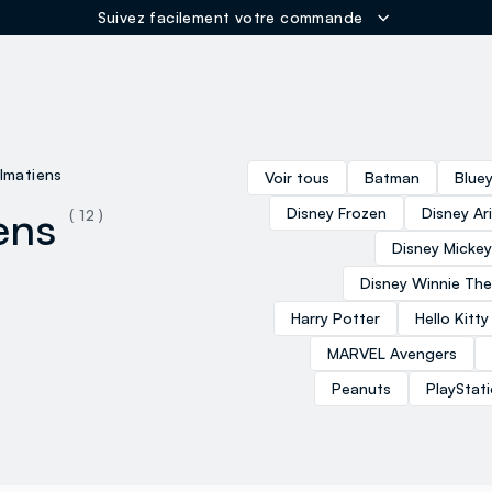
Suivez facilement votre commande
ER
lmatiens
Voir tous
Batman
Blue
ens
Disney Frozen
Disney Ar
( 12 )
Disney Micke
Disney Winnie Th
Harry Potter
Hello Kitty
MARVEL Avengers
Peanuts
PlayStat