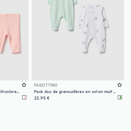
FAGOTTINO
Ensemble sweat et pantalon multicolore pour bébé fille en pur coton avec imprimé
Pack duo de grenouillères en coton multicolore bébé Disney
22,95 €