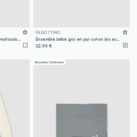
FAGOTTINO
Pack de deux bavoirs en coton multicolore pour nouveau-né avec motifs Disney
Ensemble bébé gris en pur coton bio avec imprimé Les 101 Dalmatiens
22,95 €
Nouvelle Collection