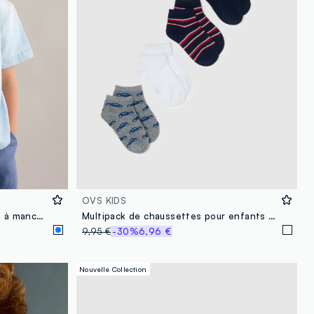
OVS KIDS
Chemise bleu clair en pur coton à manches courtes
Multipack de chaussettes pour enfants en mélange de coton multicolore coupe régulière
9,95 €
-30%
6,96 €
Nouvelle Collection