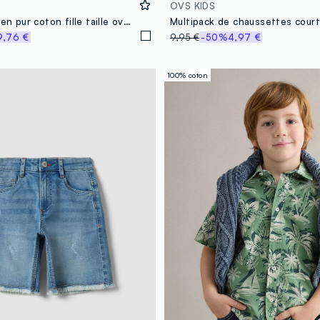
OVS KIDS
T-shirt blanc en pur coton fille taille oversize avec imprimé
9,76 €
9,95 €
-50%
4,97 €
100% coton