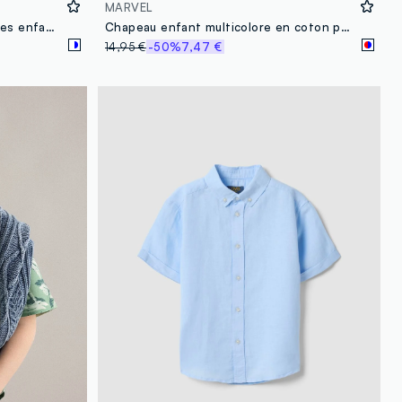
MARVEL
Multipack de chaussettes courtes enfant en coton mélangé multicolores avec motifs
Chapeau enfant multicolore en coton pur avec logo Marvel
14,95 €
-50%
7,47 €