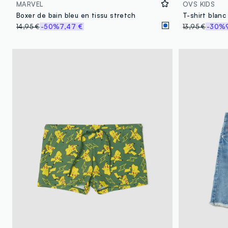
MARVEL
OVS KIDS
Boxer de bain bleu en tissu stretch
14,95 €
-50%
7,47 €
13,95 €
-30%