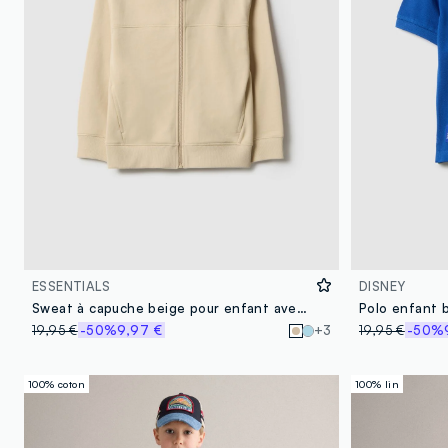
ESSENTIALS
DISNEY
Sweat à capuche beige pour enfant avec zip en coton pur coupe regular
19,95 €
-50%
9,97 €
+3
19,95 €
-50%
100% coton
100% lin