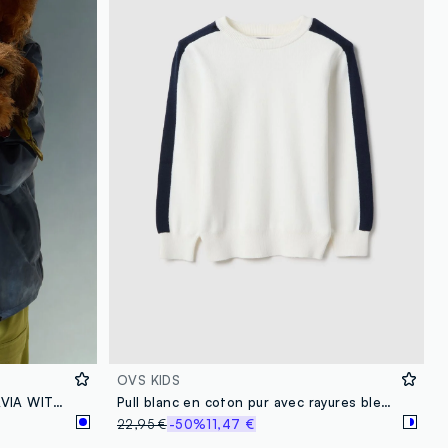
OVS KIDS
Veste coupe-vent Tie Dye ALTAVIA WITH DEBORAH COMPAGNONI
Pull blanc en coton pur avec rayures bleues, coupe ample pour enfants
22,95 €
-50%
11,47 €