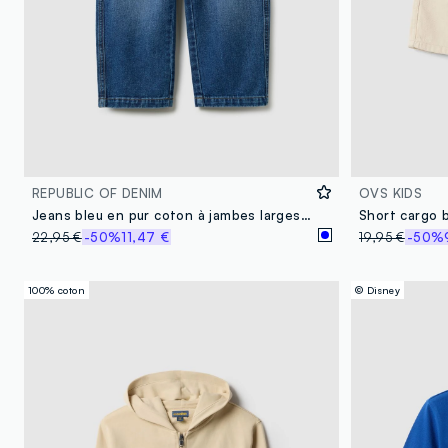
REPUBLIC OF DENIM
OVS KIDS
Jeans bleu en pur coton à jambes larges pour enfant
22,95 €
-50%
11,47 €
19,95 €
-50%
100% coton
© Disney