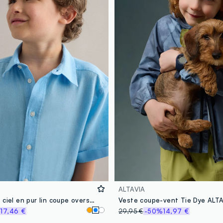
ALTAVIA
Chemise bleu ciel en pur lin coupe oversize pour garçon
%
17,46 €
29,95 €
-50%
14,97 €