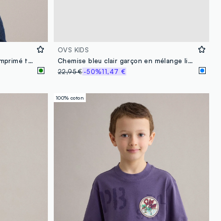
OVS KIDS
Chemise verte 100 % coton à imprimé tropical
Chemise bleu clair garçon en mélange lin et coton, coupe regular
22,95 €
-50%
11,47 €
100% coton