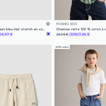
PIOMBO KIDS
Bermuda en jean bleu clair stretch en coton et viscose
%
14,97 €
24,95 €
-30%
17,46 €
100% coton