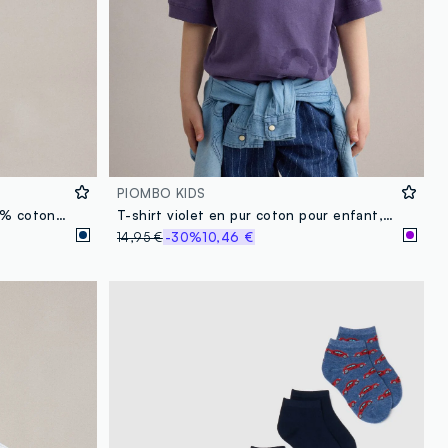
PIOMBO KIDS
Short cargo en denim bleu 100 % coton pour garçon, coupe baggy
T-shirt violet en pur coton pour enfant, coupe régulière avec patch
14,95 €
-30%
10,46 €