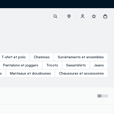
label.account.login
T-shirt et polo
Chemises
Survêtements et ensembles
button.loginandregister
Pantalons et joggers
Tricots
Sweatshirts
Jeans
button.order.tracking
rs
Manteaux et doudounes
Chaussures et accessoires