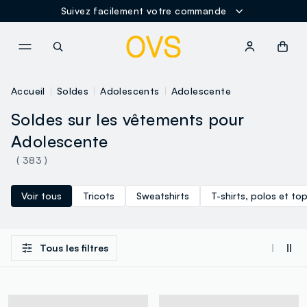
Suivez facilement votre commande
NAVIGATION.ARIA.GOTOMAINCONTENT
NAVIGATION.ARIA.GOTOFOOT
Accueil
Soldes
Adolescents
Adolescente
Soldes sur les vêtements pour
Adolescente
( 383 )
Voir tous
Tricots
Sweatshirts
T-shirts, polos et to
Tous les filtres