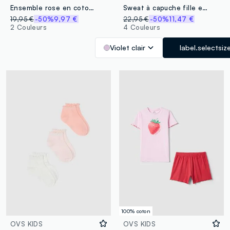
Ensemble rose en coton stretch avec t-shirt et short
Sweat à capuche fille en coton violet, coupe régulière avec zip
19,95 €
-50%
9,97 €
22,95 €
-50%
11,47 €
2 Couleurs
4 Couleurs
Violet clair
label.selectsiz
100% coton
OVS KIDS
OVS KIDS