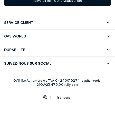
newsletter.footer.subscribe
SERVICE CLIENT
Suivre votre Commande
Contactez-Nous
OVS WORLD
FAQ
Store locator
Presse
Carrières
DURABILITÉ
Careers
OVS Card
Découvrez notre parcours
Coton durable
SUIVEZ-NOUS SUR SOCIAL
Eco Value
Circularité
Facebook
Instagram
OVS S.p.A, numéro de TVA 04240010274, capital social
Youtube
Linkedin
290.923.470,00 fully paid
fr |
français