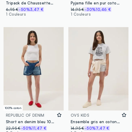
Tripack de Chaussettes Courtes Multicolores en Coton Élastique pour Fille
Pyjama fille en pur coton multicolore à coupe régulière avec fraise
6,95 €
-50%
3,47 €
14,95 €
-30%
10,46 €
1 Couleurs
1 Couleurs
100% coton
REPUBLIC OF DENIM
OVS KIDS
Short en denim bleu 100 % coton pour fille, coupe droite
Ensemble gris en coton mélangé avec t-shirt et short
22,95 €
-50%
11,47 €
14,95 €
-50%
7,47 €