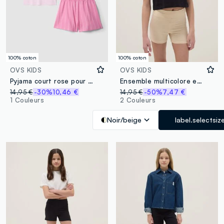
100% coton
100% coton
OVS KIDS
OVS KIDS
Pyjama court rose pour fille en coton pur regular fit avec imprimé
Ensemble multicolore en pur coton pour filles, coupe classique
14,95 €
-30%
10,46 €
14,95 €
-50%
7,47 €
1 Couleurs
2 Couleurs
Noir/beige
label.selectsiz