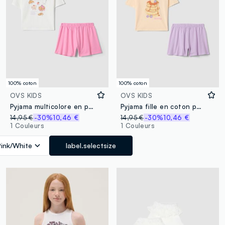
100% coton
100% coton
OVS KIDS
OVS KIDS
Pyjama multicolore en pur coton pour filles, regular fit avec imprimés
Pyjama fille en coton pur multicolore regular fit avec imprimés
14,95 €
-30%
10,46 €
14,95 €
-30%
10,46 €
1 Couleurs
1 Couleurs
Pink/White
label.selectsize