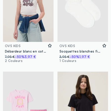
OVS KIDS
OVS KIDS
Débardeur blanc en coton stretch imprimé pour fille, coupe ajustée
Socquettes blanches fille en coton mélangé extensible avec volant
7,95 €
-50%
3,97 €
3,95 €
-50%
1,97 €
2 Couleurs
1 Couleurs