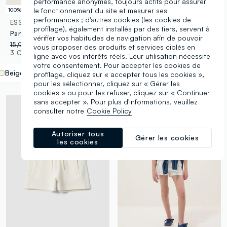
performance anonymes, toujours actifs pour assurer
le fonctionnement du site et mesurer ses
100% coton
performances ; d'autres cookies (les cookies de
ESSENTIALS
OVS KIDS
profilage), également installés par des tiers, servent à
Pantalon beige en pur coton pour filles, coupe régulière
T-shirt slim fit rayé beige pour fille
vérifier vos habitudes de navigation afin de pouvoir
15,95 €
-50%
7,97 €
19,95 €
-30%
13,96 €
vous proposer des produits et services ciblés en
3 Couleurs
2 Couleurs
ligne avec vos intérêts réels. Leur utilisation nécessite
votre consentement. Pour accepter les cookies de
Beige
label.selectsize
profilage, cliquez sur « accepter tous les cookies »,
pour les sélectionner, cliquez sur « Gérer les
cookies » ou pour les refuser, cliquez sur « Continuer
sans accepter ». Pour plus d'informations, veuillez
consulter notre
Cookie Policy
Autoriser tous
Gérer les cookies
les cookies