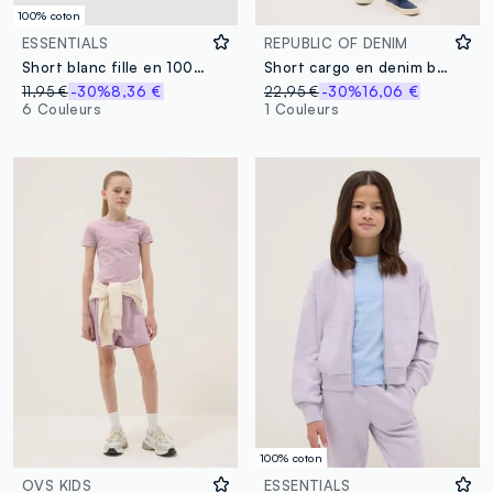
100% coton
ESSENTIALS
REPUBLIC OF DENIM
Short blanc fille en 100 % coton bio avec taille élastiquée
Short cargo en denim blanc pour fille en coton stretch, coupe slim
11,95 €
-30%
8,36 €
22,95 €
-30%
16,06 €
6 Couleurs
1 Couleurs
100% coton
OVS KIDS
ESSENTIALS