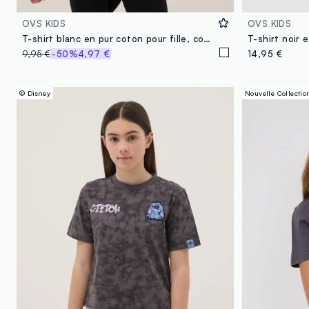
OVS KIDS
OVS KIDS
T-shirt blanc en pur coton pour fille, coupe slim avec imprimé
9,95 €
-50%
4,97 €
14,95 €
© Disney
Nouvelle Collectio