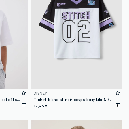
DISNEY
T-shirt blanc en pur coton avec col côtelé et inscription « Glow Up »
T-shirt blanc et noir coupe boxy Lilo & Stitch pour fille
17,95 €