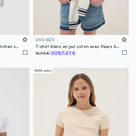
OVS KIDS
T-shirt blanc en pur coton à manches courtes avec imprimé
T-shirt blanc en pur coton avec fleurs brodées
14,95 €
-50%
7,47 €
100% coton