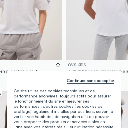
OVS KIDS
 en pur coton à col V
7,95 €
Continuer sans accepter
Ce site utilise des cookies techniques et de
n
Nouvelle Collection
performance anonymes, toujours actifs pour assurer
le fonctionnement du site et mesurer ses
performances ; d'autres cookies (les cookies de
profilage), également installés par des tiers, servent à
vérifier vos habitudes de navigation afin de pouvoir
vous proposer des produits et services ciblés en
ligne avec vos intérêts réels. Leur utilisation nécessite