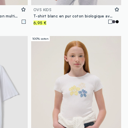
OVS KIDS
T-shirt oversize fille en pur coton multicolore avec Stitch
T-shirt blanc en pur coton biologique avec motif pour fille
6,95 €
100% coton