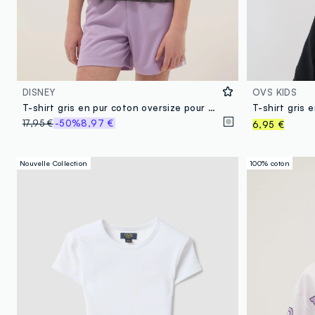
DISNEY
OVS KIDS
T-shirt gris en pur coton oversize pour fille avec Stitch
17,95 €
-50%
8,97 €
6,95 €
Nouvelle Collection
100% coton