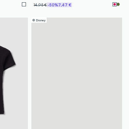
14,95 €
-50%
7,47 €
© Disney