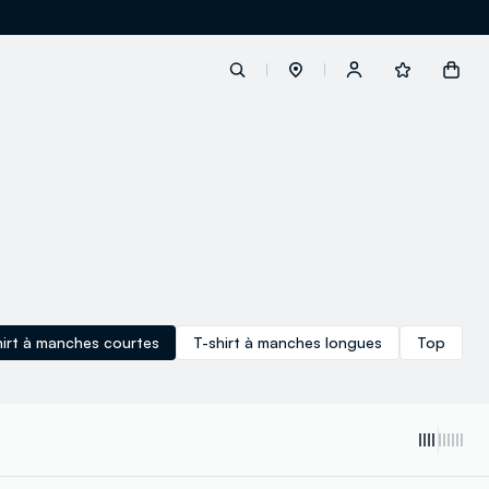
label.account.login
button.loginandregister
button.order.tracking
hirt à manches courtes
T-shirt à manches longues
Top