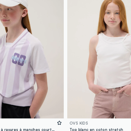
OVS KIDS
T-shirt violet à rayures à manches courtes
Top blanc en coton stretch