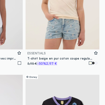
ESSENTIALS
T-shirt blanc en pur coton bio avec imprimé « Stargirl » pour fille
T-shirt beige en pur coton coupe regular pour fille
5,95 €
-50%
2,97 €
© Disney