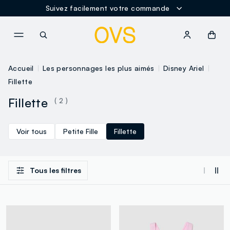
Suivez facilement votre commande
NAVIGATION.ARIA.GOTOMAINCONTENT
NAVIGATION.ARIA.GOTOFOOT
Accueil
Les personnages les plus aimés
Disney Ariel
Fillette
Fillette
( 2 )
Voir tous
Petite Fille
Fillette
Tous les filtres