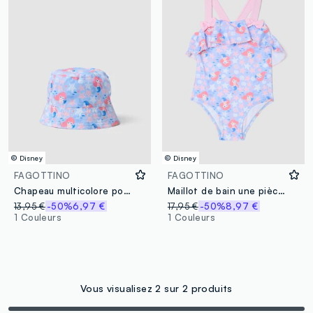
© Disney
© Disney
FAGOTTINO
FAGOTTINO
Chapeau multicolore pour fillette à motif marin
Maillot de bain une pièce bleu clair pour fille en tissu stretch avec imprimé La Petite Sirène
13,95 €
-50%
6,97 €
17,95 €
-50%
8,97 €
1 Couleurs
1 Couleurs
Vous visualisez 2 sur 2 produits