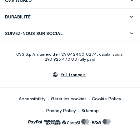
OVS WORLD
FAQ
Store locator
Presse
Carrières
DURABILITÉ
Careers
OVS Card
Découvrez notre parcours
Coton durable
SUIVEZ-NOUS SUR SOCIAL
Eco Value
Circularité
Facebook
Instagram
OVS S.p.A, numéro de TVA 04240010274, capital social
Youtube
Linkedin
290.923.470,00 fully paid
fr |
français
Accessibility
Gérer les cookies
Cookie Policy
Privacy Policy
Sitemap